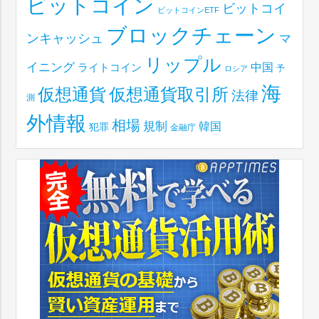
ビットコイン
ビットコイ
ビットコインETF
ブロックチェーン
ンキャッシュ
マ
リップル
イニング
中国
ライトコイン
予
ロシア
海
仮想通貨取引所
仮想通貨
法律
測
外情報
相場
規制
韓国
犯罪
金融庁