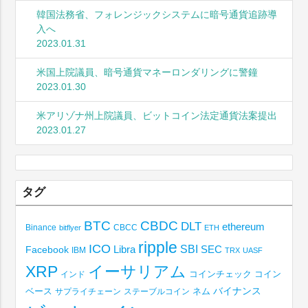
韓国法務省、フォレンジックシステムに暗号通貨追跡導
入へ
2023.01.31
米国上院議員、暗号通貨マネーロンダリングに警鐘
2023.01.30
米アリゾナ州上院議員、ビットコイン法定通貨法案提出
2023.01.27
タグ
BTC
CBDC
DLT
ethereum
Binance
CBCC
bitflyer
ETH
ripple
ICO
SBI
Libra
SEC
Facebook
IBM
TRX
UASF
XRP
イーサリアム
コインチェック
コイン
インド
ベース
バイナンス
サプライチェーン
ステーブルコイン
ネム