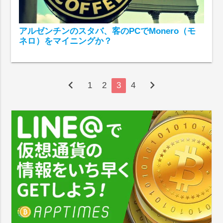
アルゼンチンのスタバ、客のPCでMonero（モ
ネロ）をマイニングか？
chevron_left
chevron_right
1
2
3
4