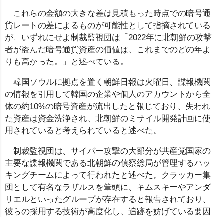
これらの金額の大きな差は見積もった時点での暗号通
貨レートの差によるものが可能性として指摘されている
が、いずれにせよ制裁監視団は「2022年に北朝鮮の攻撃
者が盗んだ暗号通貨資産の価値は、これまでのどの年よ
りも高かった。」と述べている。
韓国ソウルに拠点を置く朝鮮日報は火曜日、諜報機関
の情報を引用して韓国の企業や個人のアカウントから全
体の約10%の暗号資産が流出したと報じており、失われ
た資産は資金洗浄され、北朝鮮のミサイル開発計画に使
用されていると考えられていると述べた。
制裁監視団は、サイバー攻撃の大部分が共産党国家の
主要な諜報機関である北朝鮮の偵察総局が管理するハッ
キングチームによって行われたと述べた。クラッカー集
団として有名なラザルスを筆頭に、キムスキーやアンダ
リエルといったグループが存在すると報告されており、
彼らの採用する技術が高度化し、追跡を妨げている要因