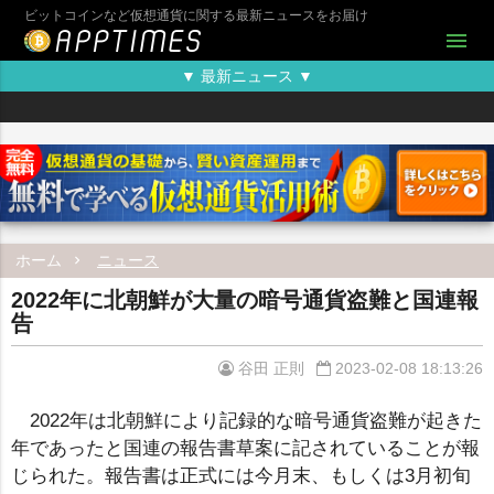
ビットコインなど仮想通貨に関する最新ニュースをお届け
menu
▼ 最新ニュース ▼
ホーム
ニュース
2022年に北朝鮮が大量の暗号通貨盗難と国連報
告
谷田 正則
2023-02-08 18:13:26
2022年は北朝鮮により記録的な暗号通貨盗難が起きた
年であったと国連の報告書草案に記されていることが報
じられた。報告書は正式には今月末、もしくは3月初旬