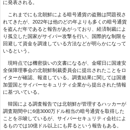
に発表される。
これまでにも北朝鮮による暗号通貨の盗難は問題視さ
れてきたが、2022年は他のどの年よりも多くの暗号通貨
を盗んだ年であると報告があがっており、経済制裁によ
り孤立した国家がサイバー攻撃を行い、国際的な制限を
回避して資金を調達している方法などが明らかになって
いるという。
現時点では機密扱いの文書になるが、金曜日に国連安
全保障理事会の北朝鮮制裁委員会に提出されたことをロ
イターが確認、報道している。調査結果に関しては国連
加盟国とサイバーセキュリティ企業から提出された情報
に基づいている。
韓国による調査報告では北朝鮮が管理するハッカーが
調査期間中に6億3000万ドル相当の暗号通貨を取得した
ことを示唆しているが、サイバーセキュリティ会社によ
るものでは10億ドル以上にも昇るという報告もある。