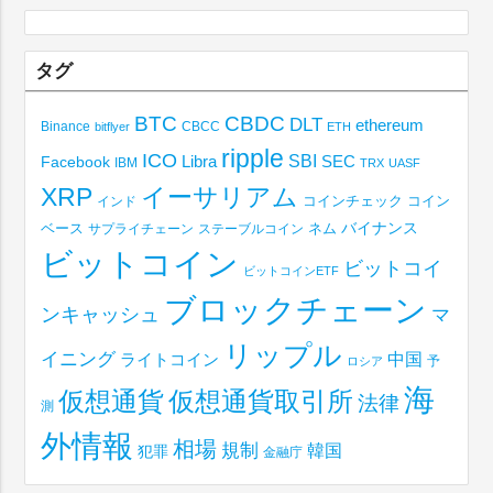
タグ
BTC
CBDC
DLT
ethereum
Binance
CBCC
bitflyer
ETH
ripple
ICO
SBI
Libra
SEC
Facebook
IBM
TRX
UASF
XRP
イーサリアム
コインチェック
コイン
インド
ベース
バイナンス
サプライチェーン
ステーブルコイン
ネム
ビットコイン
ビットコイ
ビットコインETF
ブロックチェーン
ンキャッシュ
マ
リップル
イニング
中国
ライトコイン
予
ロシア
海
仮想通貨取引所
仮想通貨
法律
測
外情報
相場
規制
韓国
犯罪
金融庁