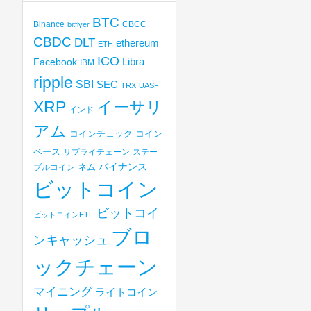
BTC
Binance
CBCC
bitflyer
CBDC
DLT
ethereum
ETH
ICO
Libra
Facebook
IBM
ripple
SBI
SEC
TRX
UASF
XRP
イーサリ
インド
アム
コインチェック
コイン
ベース
サプライチェーン
ステー
バイナンス
ブルコイン
ネム
ビットコイン
ビットコイ
ビットコインETF
ブロ
ンキャッシュ
ックチェーン
マイニング
ライトコイン