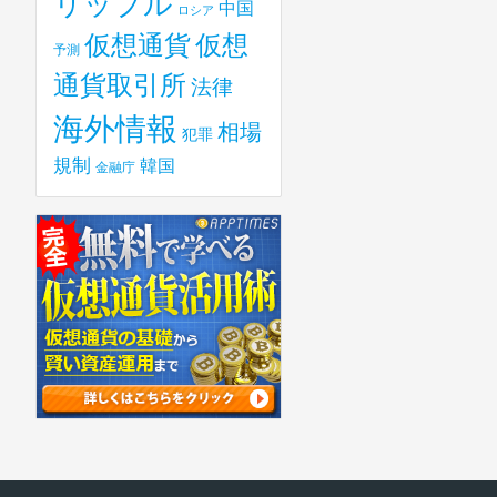
リップル
中国
ロシア
仮想
仮想通貨
予測
通貨取引所
法律
海外情報
相場
犯罪
規制
韓国
金融庁