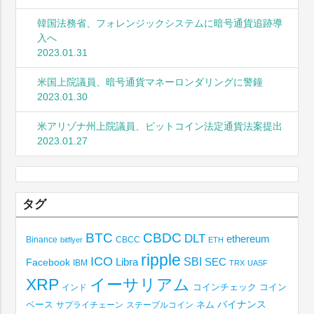
韓国法務省、フォレンジックシステムに暗号通貨追跡導
入へ
2023.01.31
米国上院議員、暗号通貨マネーロンダリングに警鐘
2023.01.30
米アリゾナ州上院議員、ビットコイン法定通貨法案提出
2023.01.27
タグ
BTC
CBDC
DLT
ethereum
Binance
CBCC
bitflyer
ETH
ripple
ICO
SBI
Libra
SEC
Facebook
IBM
TRX
UASF
XRP
イーサリアム
コインチェック
コイン
インド
ベース
バイナンス
サプライチェーン
ステーブルコイン
ネム