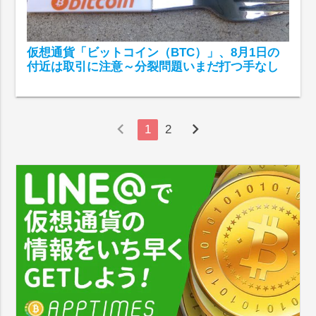
仮想通貨「ビットコイン（BTC）」、8月1日の
付近は取引に注意～分裂問題いまだ打つ手なし
chevron_left
chevron_right
1
2