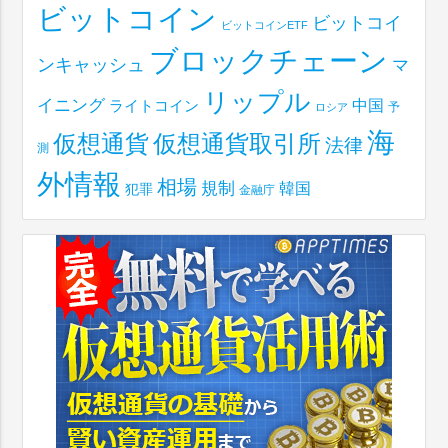
ビットコイン
ビットコイ
ビットコインETF
ブロックチェーン
ンキャッシュ
マ
リップル
イニング
中国
ライトコイン
予
ロシア
海
仮想通貨取引所
仮想通貨
法律
測
外情報
相場
規制
韓国
犯罪
金融庁