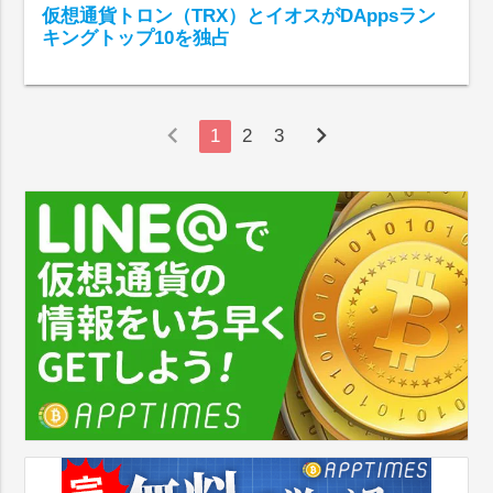
仮想通貨トロン（TRX）とイオスがDAppsラン
キングトップ10を独占
chevron_left
chevron_right
1
2
3