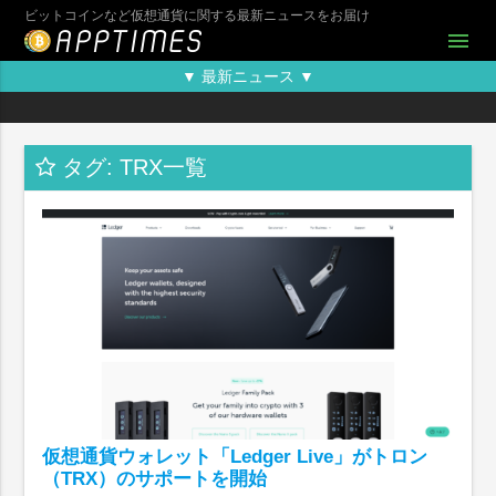
ビットコインなど仮想通貨に関する最新ニュースをお届け
menu
▼ 最新ニュース ▼
タグ: TRX一覧
仮想通貨ウォレット「Ledger Live」がトロン
（TRX）のサポートを開始