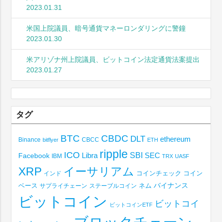
2023.01.31
米国上院議員、暗号通貨マネーロンダリングに警鐘
2023.01.30
米アリゾナ州上院議員、ビットコイン法定通貨法案提出
2023.01.27
タグ
BTC
CBDC
DLT
ethereum
Binance
CBCC
bitflyer
ETH
ripple
ICO
SBI
Libra
SEC
Facebook
IBM
TRX
UASF
XRP
イーサリアム
コインチェック
コイン
インド
ベース
バイナンス
サプライチェーン
ステーブルコイン
ネム
ビットコイン
ビットコイ
ビットコインETF