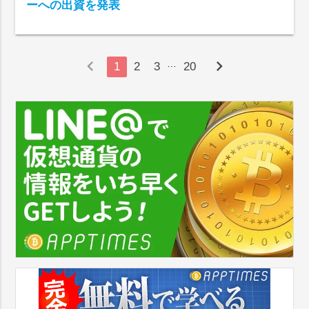
ーへの出資を発表
chevron_left
chevron_right
…
1
2
3
20