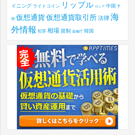
リップル
イニング
中国
ライトコイン
予
ロシア
海
仮想通貨取引所
仮想通貨
法律
測
外情報
相場
規制
韓国
犯罪
金融庁