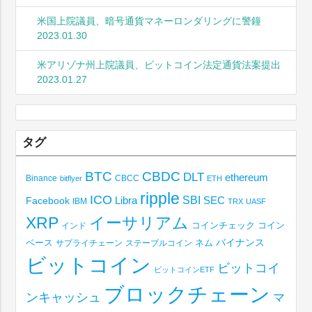
米国上院議員、暗号通貨マネーロンダリングに警鐘
2023.01.30
米アリゾナ州上院議員、ビットコイン法定通貨法案提出
2023.01.27
タグ
BTC
CBDC
DLT
ethereum
Binance
CBCC
bitflyer
ETH
ripple
ICO
SBI
Libra
SEC
Facebook
IBM
TRX
UASF
XRP
イーサリアム
コインチェック
コイン
インド
ベース
バイナンス
サプライチェーン
ステーブルコイン
ネム
ビットコイン
ビットコイ
ビットコインETF
ブロックチェーン
ンキャッシュ
マ