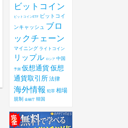
ビットコイン
ビットコイ
ビットコインETF
ブロ
ンキャッシュ
ックチェーン
マイニング
ライトコイン
リップル
中国
ロシア
仮想
仮想通貨
予測
通貨取引所
法律
海外情報
相場
犯罪
規制
韓国
金融庁