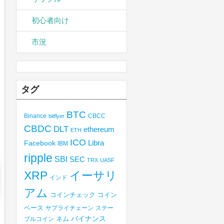
初心者向け
市況
タグ
BTC
Binance
CBCC
bitflyer
CBDC
DLT
ethereum
ETH
ICO
Libra
Facebook
IBM
ripple
SBI
SEC
TRX
UASF
XRP
イーサリ
インド
アム
コインチェック
コイン
ベース
サプライチェーン
ステー
バイナンス
ブルコイン
ネム