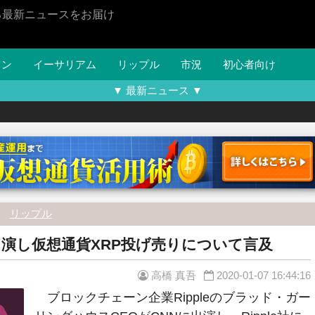
る最新ニュースをお届け
イン
イーサリアム
リップル
市況
初心者向け
▼ 最新ニュース ▼
リップル
Nに出演し仮想通貨XRP投げ売りについて言及
高橋 真吾
2020-01-07 16:44:16
ブロックチェーン企業Rippleのブラッド・ガー