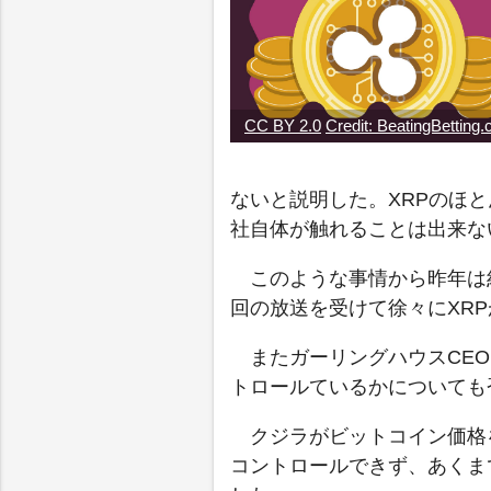
CC BY 2.0
Credit: BeatingBetting.
ないと説明した。XRPのほと
社自体が触れることは出来な
このような事情から昨年は
回の放送を受けて徐々にXR
またガーリングハウスCEO
トロールているかについても
クジラがビットコイン価格を
コントロールできず、あくま