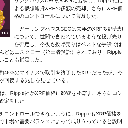
リングハウスCEOがCNNに出演し、Ripple社に
よる仮想通貨XRPの多額の売却、さらにXRP価
格のコントロールについて言及した。
ガーリングハウスCEOは去年のXRP多額売却
co.uk
について、世間で言われているような投げ売り
を否定し、今後も投げ売りはベストな手段では
んどはエスクロー（第三者預託）されており、Ripple
いことも補足した。
約46%のマイナスで取引を終了したXRPだったが、今
Pが回復する兆しを見せている。
は、Ripple社がXRP価格に影響を及ぼす、さらにコン
否定をした。
コントロールできないように、RippleもXRP価格を
で市場の需要バランスによって成り立っていると説明