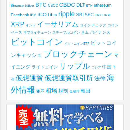
BTC
CBDC
DLT
ethereum
Binance
CBCC
bitflyer
ETH
ripple
ICO
SBI
Libra
SEC
Facebook
IBM
TRX
UASF
XRP
イーサリアム
コインチェック
コイン
インド
ベース
バイナンス
サプライチェーン
ステーブルコイン
ネム
ビットコイン
ビットコイ
ビットコインETF
ブロックチェーン
ンキャッシュ
マ
リップル
イニング
中国
ライトコイン
予
ロシア
海
仮想通貨取引所
仮想通貨
法律
測
外情報
相場
規制
韓国
犯罪
金融庁