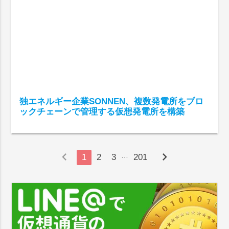
独エネルギー企業SONNEN、複数発電所をブロ
ックチェーンで管理する仮想発電所を構築
chevron_left
chevron_right
…
1
2
3
201