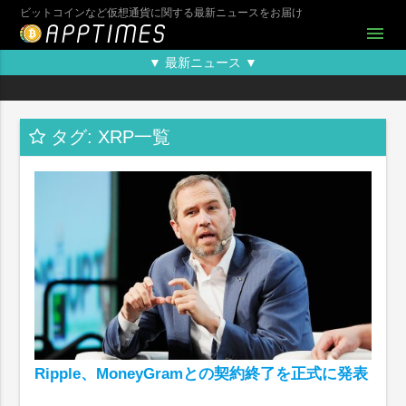
ビットコインなど仮想通貨に関する最新ニュースをお届け
menu
▼ 最新ニュース ▼
タグ: XRP一覧
Ripple、MoneyGramとの契約終了を正式に発表