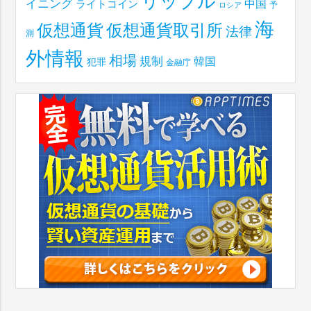
リップル
イニング
中国
ライトコイン
予
ロシア
海
仮想通貨取引所
仮想通貨
法律
測
外情報
相場
規制
韓国
犯罪
金融庁