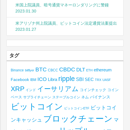
米国上院議員、暗号通貨マネーロンダリングに警鐘
2023.01.30
米アリゾナ州上院議員、ビットコイン法定通貨法案提出
2023.01.27
タグ
BTC
CBDC
DLT
ethereum
Binance
CBCC
bitflyer
ETH
ripple
ICO
SBI
Libra
SEC
Facebook
IBM
TRX
UASF
XRP
イーサリアム
コインチェック
コイン
インド
ベース
バイナンス
サプライチェーン
ステーブルコイン
ネム
ビットコイン
ビットコイ
ビットコインETF
ブロックチェーン
ンキャッシュ
マ