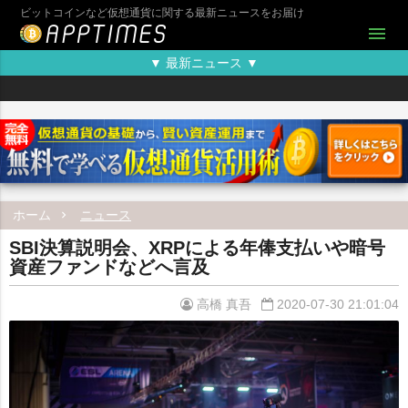
ビットコインなど仮想通貨に関する最新ニュースをお届け
menu
▼ 最新ニュース ▼
ホーム
ニュース
SBI決算説明会、XRPによる年俸支払いや暗号
資産ファンドなどへ言及
高橋 真吾
2020-07-30 21:01:04