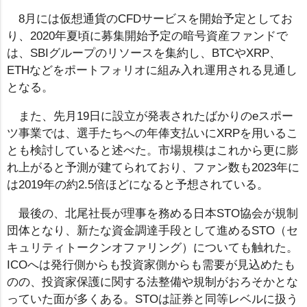
8月には仮想通貨のCFDサービスを開始予定としてお
り、2020年夏頃に募集開始予定の暗号資産ファンドで
は、SBIグループのリソースを集約し、BTCやXRP、
ETHなどをポートフォリオに組み入れ運用される見通し
となる。
また、先月19日に設立が発表されたばかりのeスポー
ツ事業では、選手たちへの年俸支払いにXRPを用いるこ
とも検討していると述べた。市場規模はこれから更に膨
れ上がると予測が建てられており、ファン数も2023年に
は2019年の約2.5倍ほどになると予想されている。
最後の、北尾社長が理事を務める日本STO協会が規制
団体となり、新たな資金調達手段として進めるSTO（セ
キュリティトークンオファリング）についても触れた。
ICOへは発行側からも投資家側からも需要が見込めたも
のの、投資家保護に関する法整備や規制がおろそかとな
っていた面が多くある。STOは証券と同等レベルに扱う