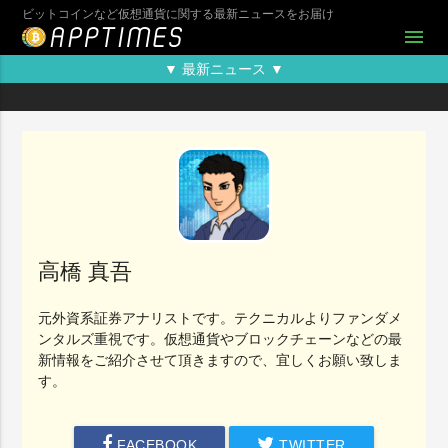
ビットコインなど仮想通貨に関する最新ニュースをお届け
menu
▼ 最新ニュース ▼
高橋 真吾
元外資系証券アナリストです。テクニカルよりファンダメ
ンタルズ重視です。仮想通貨やブロックチェーンなどの最
新情報をご紹介させて頂きますので、宜しくお願い致しま
す。
FACEBOOK
TWITTER