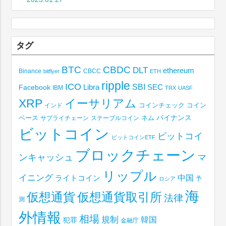
タグ
BTC
CBDC
DLT
ethereum
Binance
CBCC
bitflyer
ETH
ripple
ICO
SBI
Libra
SEC
Facebook
IBM
TRX
UASF
XRP
イーサリアム
コインチェック
コイン
インド
ベース
バイナンス
サプライチェーン
ステーブルコイン
ネム
ビットコイン
ビットコイ
ビットコインETF
ブロックチェーン
ンキャッシュ
マ
リップル
イニング
中国
ライトコイン
予
ロシア
海
仮想通貨取引所
仮想通貨
法律
測
外情報
相場
規制
韓国
犯罪
金融庁