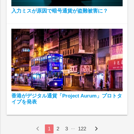
入力ミスが原因で暗号通貨が盗難被害に？
香港がデジタル通貨「Project Aurum」プロトタ
イプを発表
chevron_left
chevron_right
…
1
2
3
122