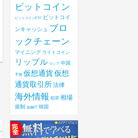
ビットコイン
ビットコイ
ビットコインETF
ブロ
ンキャッシュ
ックチェーン
マイニング
ライトコイン
リップル
中国
ロシア
仮想
仮想通貨
予測
通貨取引所
法律
海外情報
相場
犯罪
規制
韓国
金融庁