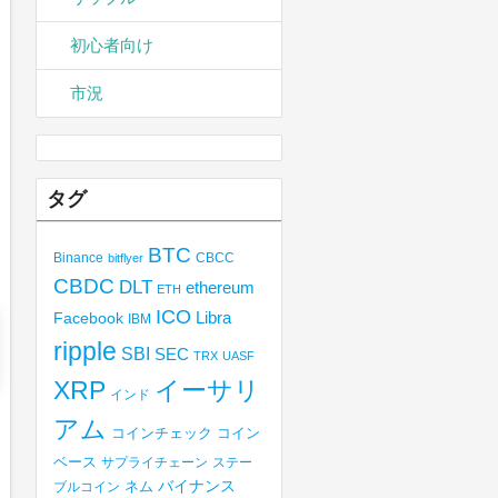
初心者向け
市況
タグ
BTC
Binance
CBCC
bitflyer
CBDC
DLT
ethereum
ETH
ICO
Libra
Facebook
IBM
ripple
SBI
SEC
TRX
UASF
XRP
イーサリ
インド
アム
コインチェック
コイン
ベース
サプライチェーン
ステー
バイナンス
ブルコイン
ネム