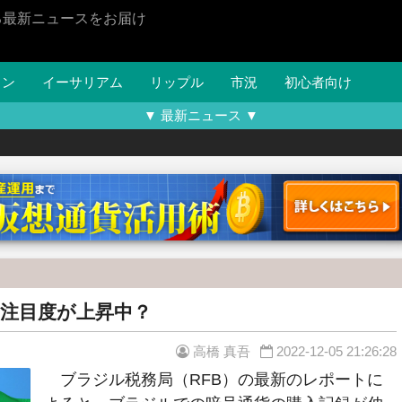
る最新ニュースをお届け
イン
イーサリアム
リップル
市況
初心者向け
▼ 最新ニュース ▼
注目度が上昇中？
高橋 真吾
2022-12-05 21:26:28
ブラジル税務局（RFB）の最新のレポートに