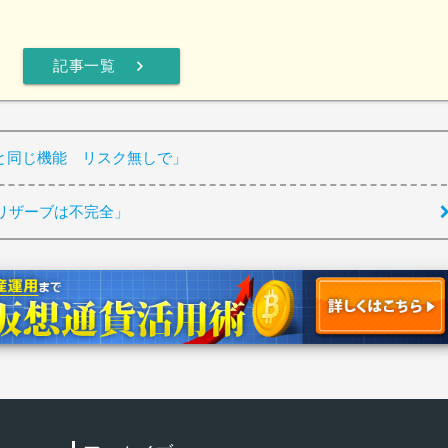
chevron_right
記事一覧
と同じ機能 リスク無しで」
リザーブは不完全」