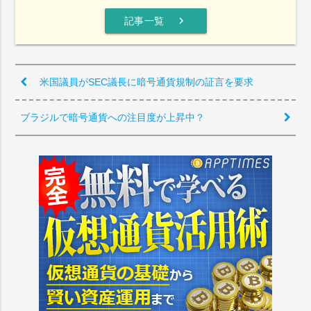
chevron_right
記事一覧
米国議員がSEC議長に暗号通貨規制の証言を要求
ブラジルで暗号通貨への注目度が上昇中？