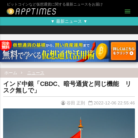
ビットコインなど仮想通貨に関する最新ニュースをお届け
menu
▼ 最新ニュース ▼
ホーム
ニュース
インド中銀「CBDC、暗号通貨と同じ機能 リ
スク無しで」
谷田 正則
2022-12-06 22:55:46