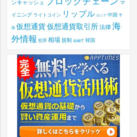
ブロックチェーン
ンキャッシュ
マ
リップル
イニング
中国
ライトコイン
予
ロシア
海
仮想通貨取引所
仮想通貨
法律
測
外情報
相場
規制
韓国
犯罪
金融庁