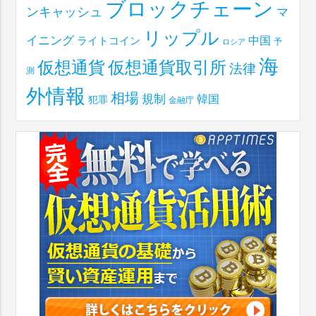
ブロックチェーン
ンキャッシュ
マ
リップル
イニング
中国
ライトコイン
予
ロシア
海
仮想通貨取引所
仮想通貨
法律
測
外情報
相場
規制
韓国
犯罪
金融庁