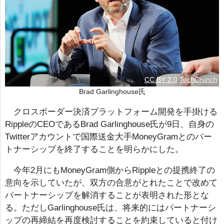
CC BY 2.0
TechCrunch
Brad Garlinghouse氏
クロスボーダー決済プラットフォーム開発を手掛ける
RippleのCEOであるBrad Garlinghouse氏が9日、自身の
Twitterアカウントで国際送金大手MoneyGramとのパー
トナーシップを終了することを明らかにした。
今年2月にもMoneyGram側からRippleとの提携終了の
意向を示していたが、双方の合意がとれたことで改めて
パートナーシップを解消することが表明された形とな
る。ただしGarlinghouse氏は、将来的にはパートナーシ
ップの再締結を再度検討することを約束していると付け