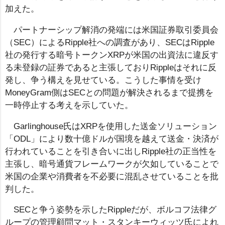
加えた。
パートナーシップ解消の発端には米国証券取引委員会
（SEC）によるRipple社への調査があり、SECはRipple
社の発行する暗号トークンXRPが米国の出資法に違反す
る未登録の証券であると主張しておりRippleはそれに反
発し、争う構えを見せている。こうした事情を受け
MoneyGram側はSECとの問題が解決されるまで提携を
一時停止する考えを示していた。
Garlinghouse氏はXRPを使用した送金ソリューション
「ODL」により数十億ドルが国境を越えて送金・決済が
行われていることを引き合いに出しRipple社の正当性を
主張し、暗号通貨フレームワークが欠如していることで
米国の企業や消費者を不必要に混乱させていることを批
判した。
SECと争う姿勢を示したRippleだが、ボルコフ法律グ
ループの管理顧問マット・スタンキーウィッツ氏によれ