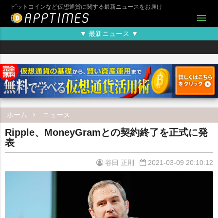
ビットコインなど仮想通貨に関する最新ニュースをお届け
menu
▼ 最新ニュース ▼
ホーム
ニュース
Ripple、MoneyGramとの契約終了を正式に発
表
谷田 正則
2021-03-09 20:10:12