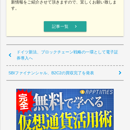
新情報をご紹介させて頂きますので、宜しくお願い致しま
す。
chevron_right
記事一覧
ドイツ新法、ブロックチェーン戦略の一環として電子証
券導入へ
SBIファイナンシャル、B2C2の買収完了を発表