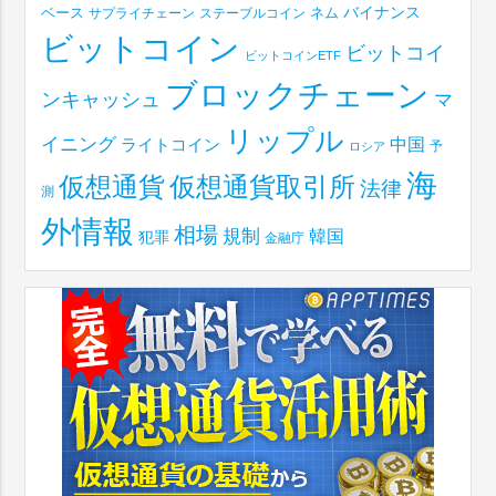
ベース
バイナンス
サプライチェーン
ステーブルコイン
ネム
ビットコイン
ビットコイ
ビットコインETF
ブロックチェーン
ンキャッシュ
マ
リップル
イニング
中国
ライトコイン
予
ロシア
海
仮想通貨取引所
仮想通貨
法律
測
外情報
相場
規制
韓国
犯罪
金融庁