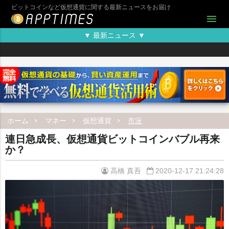
ビットコインなど仮想通貨に関する最新ニュースをお届け
menu
▼ 最新ニュース ▼
ホーム
マネー
仮想通貨
市況
連日急成長、仮想通貨ビットコインバブル再来
か？
高橋 真吾
2020-12-17 21:24:28