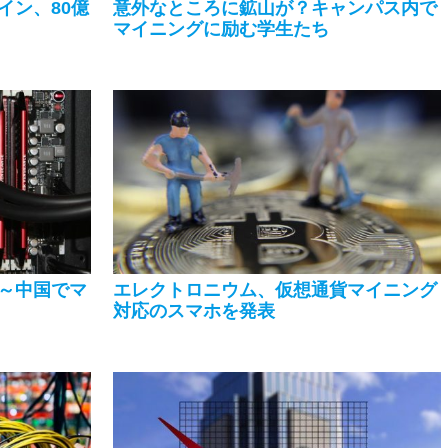
イン、80億
意外なところに鉱山が？キャンパス内で
マイニングに励む学生たち
～中国でマ
エレクトロニウム、仮想通貨マイニング
対応のスマホを発表