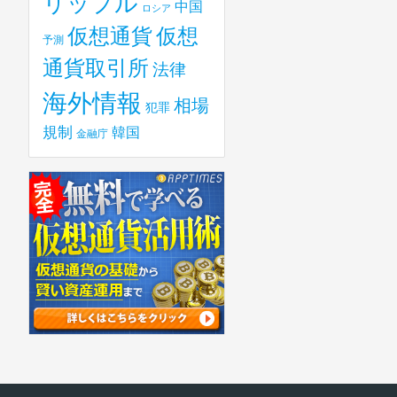
リップル
中国
ロシア
仮想
仮想通貨
予測
通貨取引所
法律
海外情報
相場
犯罪
規制
韓国
金融庁