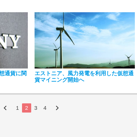
想通貨に関
エストニア、風力発電を利用した仮想通
貨マイニング開始へ
chevron_left
chevron_right
1
2
3
4