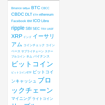
BTC
Binance
CBCC
bitflyer
CBDC
DLT
ethereum
ETH
ICO
Libra
Facebook
IBM
ripple
SBI
SEC
TRX
UASF
XRP
イーサリ
インド
アム
コインチェック
コイン
ベース
サプライチェーン
ステー
バイナンス
ブルコイン
ネム
ビットコイン
ビットコイ
ビットコインETF
ブロ
ンキャッシュ
ックチェーン
マイニング
ライトコイン