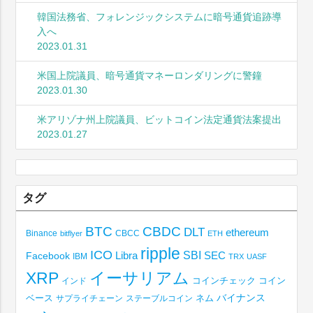
韓国法務省、フォレンジックシステムに暗号通貨追跡導
入へ
2023.01.31
米国上院議員、暗号通貨マネーロンダリングに警鐘
2023.01.30
米アリゾナ州上院議員、ビットコイン法定通貨法案提出
2023.01.27
タグ
BTC
CBDC
DLT
ethereum
Binance
CBCC
bitflyer
ETH
ripple
ICO
SBI
Libra
SEC
Facebook
IBM
TRX
UASF
XRP
イーサリアム
コインチェック
コイン
インド
ベース
バイナンス
サプライチェーン
ステーブルコイン
ネム