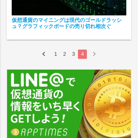
仮想通貨のマイニングは現代のゴールドラッシ
ュ？グラフィックボードの売り切れ相次ぐ
chevron_left
chevron_right
1
2
3
4