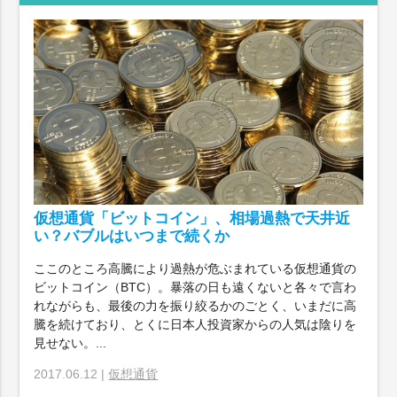
仮想通貨「ビットコイン」、相場過熱で天井近
い？バブルはいつまで続くか
ここのところ高騰により過熱が危ぶまれている仮想通貨の
ビットコイン（BTC）。暴落の日も遠くないと各々で言わ
れながらも、最後の力を振り絞るかのごとく、いまだに高
騰を続けており、とくに日本人投資家からの人気は陰りを
見せない。...
2017.06.12 |
仮想通貨