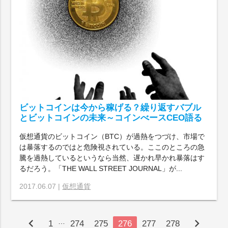
ビットコインは今から稼げる？繰り返すバブル
とビットコインの未来～コインべースCEO語る
仮想通貨のビットコイン（BTC）が過熱をつづけ、市場で
は暴落するのではと危険視されている。ここのところの急
騰を過熱しているというなら当然、遅かれ早かれ暴落はす
るだろう。「THE WALL STREET JOURNAL」が...
2017.06.07 |
仮想通貨
chevron_left
chevron_right
…
1
274
275
276
277
278