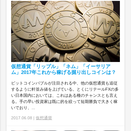
仮想通貨「リップル」「ネム」「イーサリア
ム」2017年これから稼げる掘り出しコインは？
ビットコインバブルが注目される中、他の仮想通貨も追従
するように軒並み値を上げている。とくにリテールFXの多
い日本国内においては、これはある種のチャンスとも言え
る。手の早い投資家は既に的を絞って短期勝負で大きく稼
いでおり、...
2017.06.08 |
仮想通貨