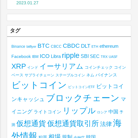
2023.01.27
タグ
BTC
CBDC
DLT
ethereum
Binance
CBCC
bitflyer
ETH
ripple
ICO
SBI
Libra
SEC
Facebook
IBM
TRX
UASF
XRP
イーサリアム
コインチェック
コイン
インド
ベース
バイナンス
サプライチェーン
ステーブルコイン
ネム
ビットコイン
ビットコイ
ビットコインETF
ブロックチェーン
ンキャッシュ
マ
リップル
イニング
中国
ライトコイン
予
ロシア
海
仮想通貨取引所
仮想通貨
法律
測
外情報
相場
規制
韓国
犯罪
金融庁