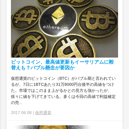
ビットコイン、最高値更新もイーサリアムに鞍
替えも？バブル懸念が要因か
仮想通貨のビットコイン（BTC）がバブル期と言われてい
るが、7日に1BTCあたり31万8000円台後半の高値をつけ
た。市場ではこのまま上がるかとの見方も強かったが、
徐々に値を下げてきている。多くは今回の高値で利益確定
の売...
2017.06.08 |
仮想通貨