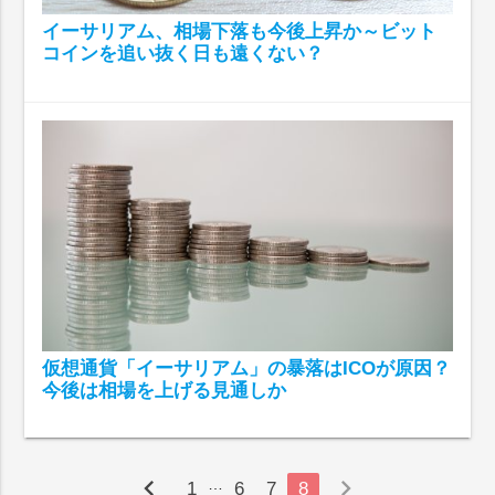
イーサリアム、相場下落も今後上昇か～ビット
コインを追い抜く日も遠くない？
仮想通貨「イーサリアム」の暴落はICOが原因？
今後は相場を上げる見通しか
chevron_left
chevron_right
…
1
6
7
8