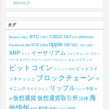
2023.01.27
タグ
BTC
CBDC
DLT
ethereum
Binance
CBCC
bitflyer
ETH
ripple
ICO
SBI
Libra
SEC
Facebook
IBM
TRX
UASF
XRP
イーサリアム
コインチェック
コイン
インド
ベース
バイナンス
サプライチェーン
ステーブルコイン
ネム
ビットコイン
ビットコイ
ビットコインETF
ブロックチェーン
ンキャッシュ
マ
リップル
イニング
中国
ライトコイン
予
ロシア
海
仮想通貨取引所
仮想通貨
法律
測
外情報
相場
規制
韓国