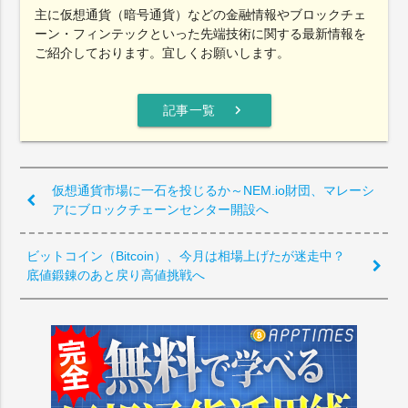
主に仮想通貨（暗号通貨）などの金融情報やブロックチェ
ーン・フィンテックといった先端技術に関する最新情報を
ご紹介しております。宜しくお願いします。
chevron_right
記事一覧
仮想通貨市場に一石を投じるか～NEM.io財団、マレーシ
アにブロックチェーンセンター開設へ
ビットコイン（Bitcoin）、今月は相場上げたが迷走中？
底値鍛錬のあと戻り高値挑戦へ