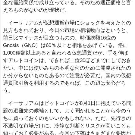
全な需給関係で成り立っている。そのため適正価格と言
えるものがないのが現状だ。
イーサリアムが仮想通貨市場にショックを与えたとの
見方もされており、今日の市場の相場動向はというと、
前日比マイナスが目立つものの、時価総額16位の
Gnosis（GNO）は60％以上と相場をあげている。俗に
1,000種類以上あると言われる仮想通貨だが、手を伸ば
すアルトコインは、できれば上位30ほどまでにしておき
たい。中には使いみちの不明な何のために開発されたの
か分からないものもあるので注意が必要だ。国内の仮想
通貨取引所を利用するのであれば、この辺は安心だろ
う。
イーサリアムはビットコインが8月1日に抱えている問
題の避難先の候補として、よく聞かれることから今のう
ちに買っておくのもいいかもしれない。ただ、先行きの
不透明な市場だけに、冷静な判断とリスクが高いことも
知っておく必要がある。今回の下落はさまざまな要因が