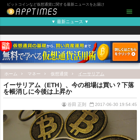
ビットコインなど仮想通貨に関する最新ニュースをお届け
menu
▼ 最新ニュース ▼
ホーム
マネー
仮想通貨
イーサリアム
イーサリアム（ETH）、今の相場は買い？下落
を帳消しに今後は上昇か
谷田 正則
2017-06-30 19:54:45