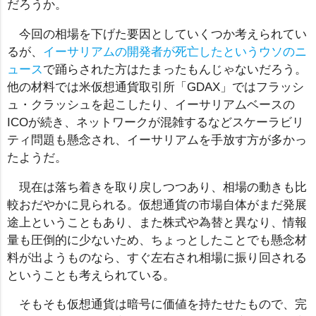
だろうか。
今回の相場を下げた要因としていくつか考えられてい
るが、
イーサリアムの開発者が死亡したというウソのニ
ュース
で踊らされた方はたまったもんじゃないだろう。
他の材料では米仮想通貨取引所「GDAX」ではフラッシ
ュ・クラッシュを起こしたり、イーサリアムベースの
ICOが続き、ネットワークが混雑するなどスケーラビリ
ティ問題も懸念され、イーサリアムを手放す方が多かっ
たようだ。
現在は落ち着きを取り戻しつつあり、相場の動きも比
較おだやかに見られる。仮想通貨の市場自体がまだ発展
途上ということもあり、また株式や為替と異なり、情報
量も圧倒的に少ないため、ちょっとしたことでも懸念材
料が出ようものなら、すぐ左右され相場に振り回される
ということも考えられている。
そもそも仮想通貨は暗号に価値を持たせたもので、完