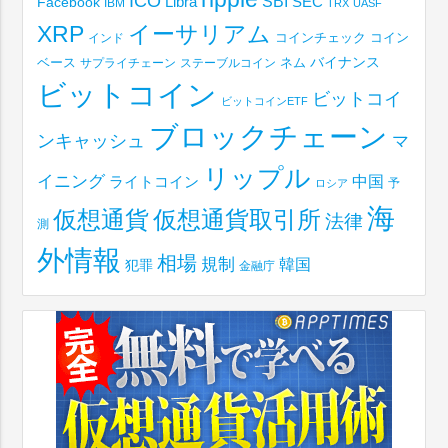
ICO
SBI
Libra
SEC
Facebook
IBM
TRX
UASF
XRP
イーサリアム
コインチェック
コイン
インド
ベース
バイナンス
サプライチェーン
ステーブルコイン
ネム
ビットコイン
ビットコイ
ビットコインETF
ブロックチェーン
ンキャッシュ
マ
リップル
イニング
中国
ライトコイン
予
ロシア
海
仮想通貨取引所
仮想通貨
法律
測
外情報
相場
規制
韓国
犯罪
金融庁