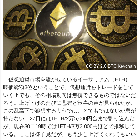
CC BY 2.0
BTC Keychain
仮想通貨市場を騒がせているイーサリアム（ETH）。
時価総額2位ということで、仮想通貨をトレードをして
いく上でも、その相場動向は無視できるものではないだ
ろう。上げ下げのたびに悲鳴と歓喜の声が見られたが、
この乱高下で狼狽するようでは、とてもではないが息が
持たない。27日には1ETH/2万5,000円台まで割り込んだ
が、現在30日19時では1ETH/3万3,000円ほどで推移して
いる。ここは様子見だが、もう少し上げてくれてもいい