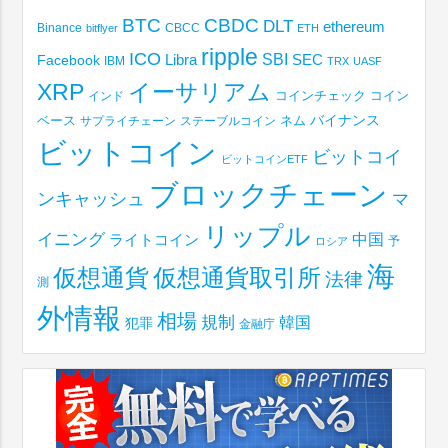
BTC
CBDC
DLT
ethereum
Binance
CBCC
bitflyer
ETH
ripple
ICO
SBI
Libra
SEC
Facebook
IBM
TRX
UASF
XRP
イーサリアム
コインチェック
コイン
インド
ベース
バイナンス
サプライチェーン
ステーブルコイン
ネム
ビットコイン
ビットコイ
ビットコインETF
ブロックチェーン
ンキャッシュ
マ
リップル
イニング
中国
ライトコイン
予
ロシア
海
仮想通貨取引所
仮想通貨
法律
測
外情報
相場
規制
韓国
犯罪
金融庁