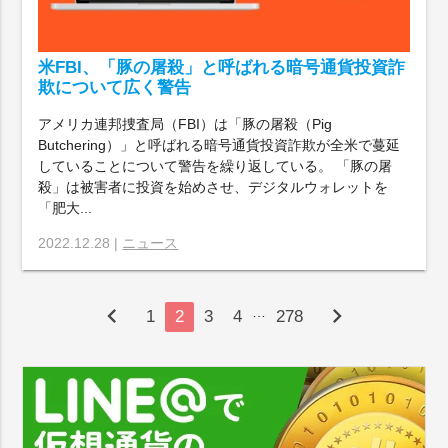
米FBI、「豚の屠殺」と呼ばれる暗号通貨投資詐
欺について広く警告
アメリカ連邦捜査局（FBI）は「豚の屠殺（Pig
Butchering）」と呼ばれる暗号通貨投資詐欺が全米で蔓延
していることについて警告を繰り返している。 「豚の屠
殺」は被害者に投資を始めさせ、デジタルウォレットを
「肥大...
2022.12.28 |
ニュース
chevron_left
chevron_right
…
1
2
3
4
278