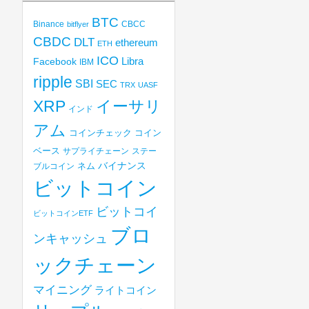
BTC
Binance
CBCC
bitflyer
CBDC
DLT
ethereum
ETH
ICO
Libra
Facebook
IBM
ripple
SBI
SEC
TRX
UASF
XRP
イーサリ
インド
アム
コインチェック
コイン
ベース
サプライチェーン
ステー
バイナンス
ブルコイン
ネム
ビットコイン
ビットコイ
ビットコインETF
ブロ
ンキャッシュ
ックチェーン
マイニング
ライトコイン