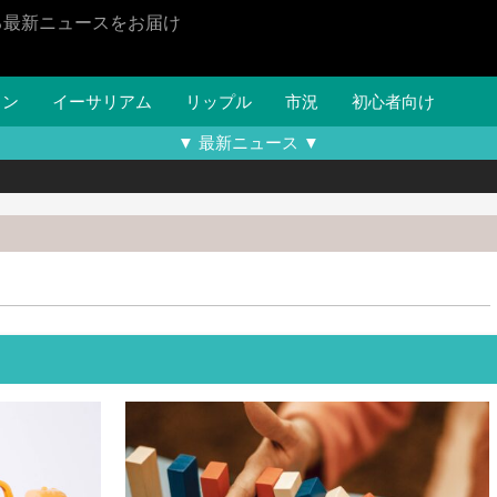
る最新ニュースをお届け
イン
イーサリアム
リップル
市況
初心者向け
▼ 最新ニュース ▼