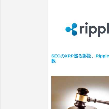
SECのXRP巡る訴訟、Ripp
数