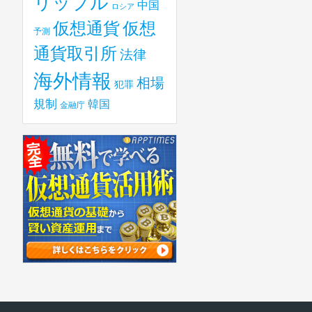
リップル
中国
ロシア
仮想
仮想通貨
予測
通貨取引所
法律
海外情報
相場
犯罪
規制
韓国
金融庁