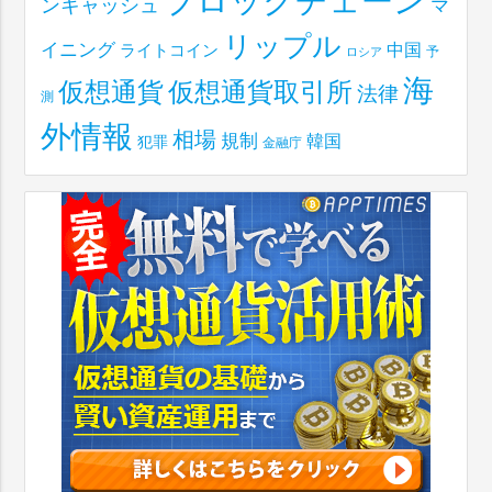
ブロックチェーン
ンキャッシュ
マ
リップル
イニング
中国
ライトコイン
予
ロシア
海
仮想通貨取引所
仮想通貨
法律
測
外情報
相場
規制
韓国
犯罪
金融庁