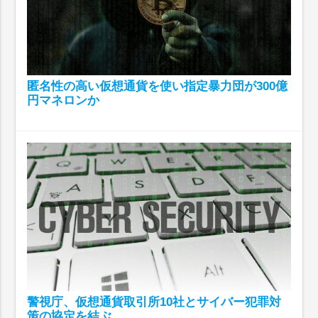
匿名性の高い仮想通貨を使い指定暴力団が300億
円マネロンか
警視庁、仮想通貨取引所10社とサイバー犯罪対
策の協定を結ぶ