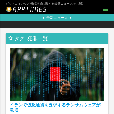
ビットコインなど仮想通貨に関する最新ニュースをお届け
menu
▼ 最新ニュース ▼
タグ: 犯罪一覧
イランで仮想通貨を要求するランサムウェアが
急増