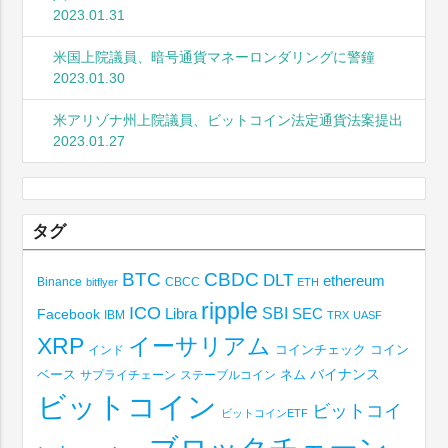
2023.01.31
米国上院議員、暗号通貨マネーロンダリングに警鐘
2023.01.30
米アリゾナ州上院議員、ビットコイン法定通貨法案提出
2023.01.27
タグ
BTC
CBDC
DLT
ethereum
Binance
CBCC
bitflyer
ETH
ripple
ICO
SBI
Libra
SEC
Facebook
IBM
TRX
UASF
XRP
イーサリアム
コインチェック
コイン
インド
ベース
バイナンス
サプライチェーン
ステーブルコイン
ネム
ビットコイン
ビットコイ
ビットコインETF