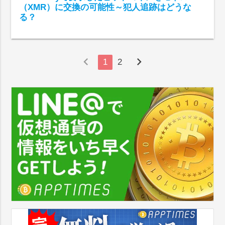
（XMR）に交換の可能性～犯人追跡はどうな
る？
chevron_left
chevron_right
1
2