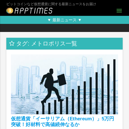
ビットコインなど仮想通貨に関する最新ニュースをお届け
menu
▼ 最新ニュース ▼
タグ: メトロポリス一覧
仮想通貨「イーサリアム（Ethereum）」5万円
突破！好材料で高値続伸なるか