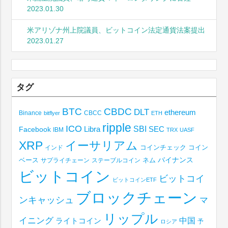
2023.01.30
米アリゾナ州上院議員、ビットコイン法定通貨法案提出
2023.01.27
タグ
BTC
CBDC
DLT
ethereum
Binance
CBCC
bitflyer
ETH
ripple
ICO
SBI
Libra
SEC
Facebook
IBM
TRX
UASF
XRP
イーサリアム
コインチェック
コイン
インド
ベース
バイナンス
サプライチェーン
ステーブルコイン
ネム
ビットコイン
ビットコイ
ビットコインETF
ブロックチェーン
ンキャッシュ
マ
リップル
イニング
中国
ライトコイン
予
ロシア