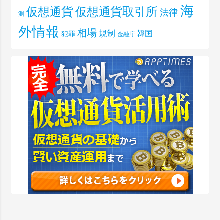
海
仮想通貨取引所
仮想通貨
法律
測
外情報
相場
規制
韓国
犯罪
金融庁