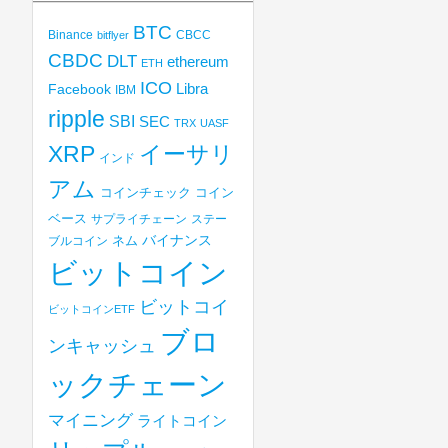
BTC
Binance
CBCC
bitflyer
CBDC
DLT
ethereum
ETH
ICO
Libra
Facebook
IBM
ripple
SBI
SEC
TRX
UASF
XRP
イーサリ
インド
アム
コインチェック
コイン
ベース
サプライチェーン
ステー
バイナンス
ブルコイン
ネム
ビットコイン
ビットコイ
ビットコインETF
ブロ
ンキャッシュ
ックチェーン
マイニング
ライトコイン