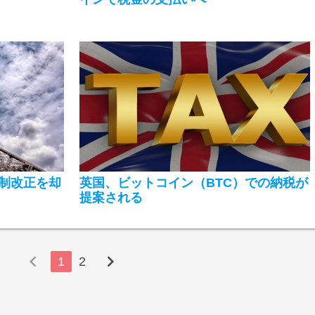
制改正を却
英国、ビットコイン（BTC）での納税が
提案される
chevron_left
chevron_right
1
2