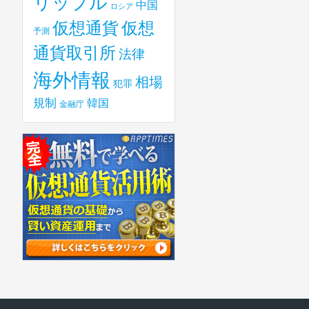
リップル
中国
ロシア
仮想
仮想通貨
予測
通貨取引所
法律
海外情報
相場
犯罪
規制
韓国
金融庁