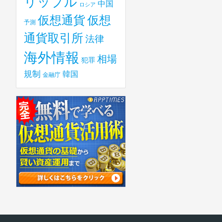
リップル
中国
ロシア
仮想
仮想通貨
予測
通貨取引所
法律
海外情報
相場
犯罪
規制
韓国
金融庁