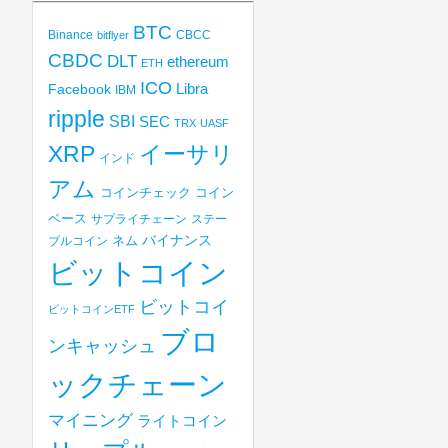
BTC
Binance
CBCC
bitflyer
CBDC
DLT
ethereum
ETH
ICO
Libra
Facebook
IBM
ripple
SBI
SEC
TRX
UASF
XRP
イーサリ
インド
アム
コインチェック
コイン
ベース
サプライチェーン
ステー
バイナンス
ブルコイン
ネム
ビットコイン
ビットコイ
ビットコインETF
ブロ
ンキャッシュ
ックチェーン
マイニング
ライトコイン