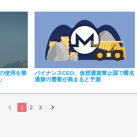
の使用を禁
バイナンスCEO、仮想通貨禁止国で匿名
」
通貨の需要が高まると予測
chevron_left
chevron_right
1
2
3