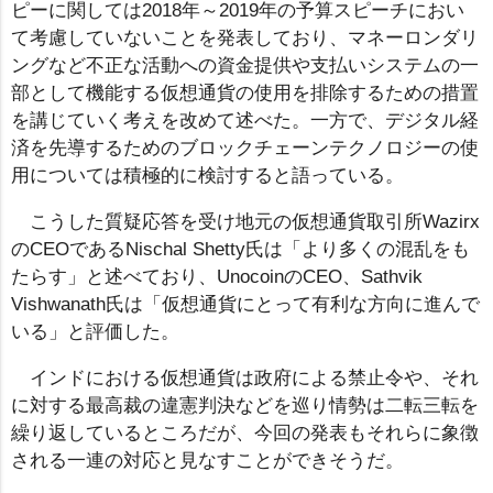
ピーに関しては2018年～2019年の予算スピーチにおい
て考慮していないことを発表しており、マネーロンダリ
ングなど不正な活動への資金提供や支払いシステムの一
部として機能する仮想通貨の使用を排除するための措置
を講じていく考えを改めて述べた。一方で、デジタル経
済を先導するためのブロックチェーンテクノロジーの使
用については積極的に検討すると語っている。
こうした質疑応答を受け地元の仮想通貨取引所Wazirx
のCEOであるNischal Shetty氏は「より多くの混乱をも
たらす」と述べており、UnocoinのCEO、Sathvik
Vishwanath氏は「仮想通貨にとって有利な方向に進んで
いる」と評価した。
インドにおける仮想通貨は政府による禁止令や、それ
に対する最高裁の違憲判決などを巡り情勢は二転三転を
繰り返しているところだが、今回の発表もそれらに象徴
される一連の対応と見なすことができそうだ。