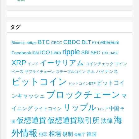
タグ
BTC
CBDC
DLT
ethereum
Binance
CBCC
bitflyer
ETH
ripple
ICO
SBI
Libra
SEC
Facebook
IBM
TRX
UASF
XRP
イーサリアム
コインチェック
コイン
インド
ベース
バイナンス
サプライチェーン
ステーブルコイン
ネム
ビットコイン
ビットコイ
ビットコインETF
ブロックチェーン
ンキャッシュ
マ
リップル
イニング
中国
ライトコイン
予
ロシア
海
仮想通貨取引所
仮想通貨
法律
測
外情報
相場
規制
韓国
犯罪
金融庁