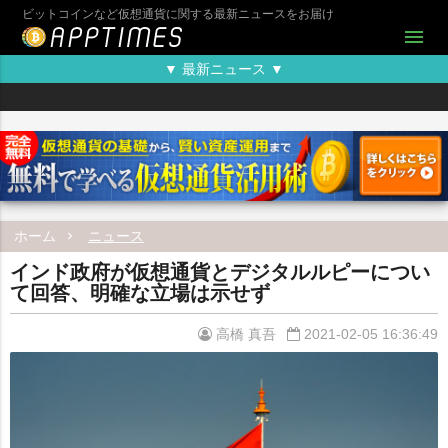
ビットコインなど仮想通貨に関する最新ニュースをお届け
menu
▼ 最新ニュース ▼
ホーム
ニュース
インド政府が仮想通貨とデジタルルピーについ
て回答、明確な立場は示せず
高橋 真吾
2021-02-05 16:36:49