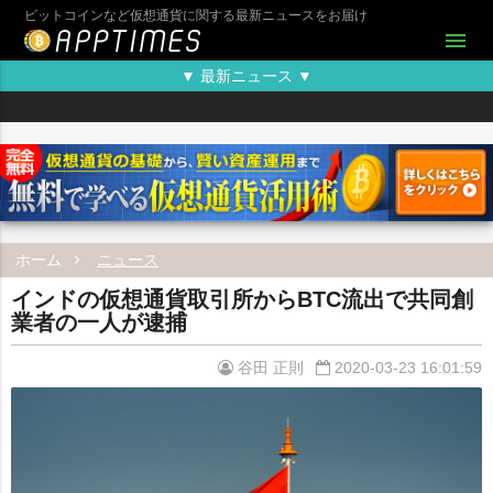
ビットコインなど仮想通貨に関する最新ニュースをお届け
menu
▼ 最新ニュース ▼
ホーム
ニュース
インドの仮想通貨取引所からBTC流出で共同創
業者の一人が逮捕
谷田 正則
2020-03-23 16:01:59