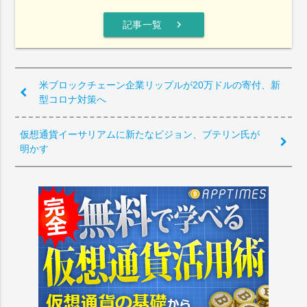
chevron_right
記事一覧
米ブロックチェーン企業リップルが20万ドルの寄付、新
型コロナ対策へ
仮想通貨イーサリアムに新たなビジョン、ブテリン氏が
明かす