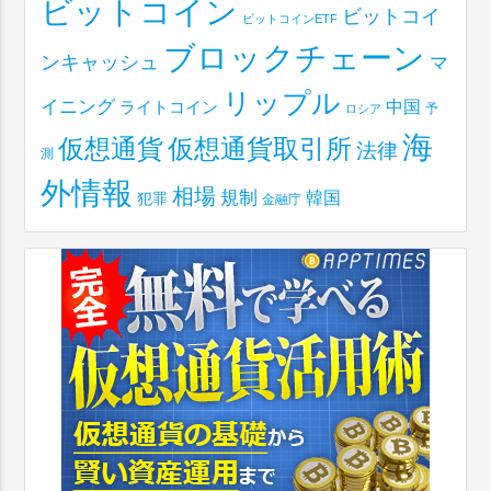
ビットコイン
ビットコイ
ビットコインETF
ブロックチェーン
ンキャッシュ
マ
リップル
イニング
中国
ライトコイン
予
ロシア
海
仮想通貨取引所
仮想通貨
法律
測
外情報
相場
規制
韓国
犯罪
金融庁