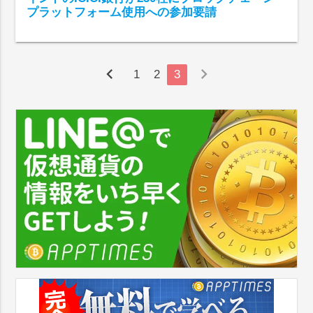
プラットフォーム使用への参加要請
chevron_left
chevron_right
1
2
3