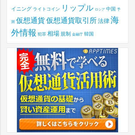
リップル
イニング
中国
ライトコイン
予
ロシア
海
仮想通貨取引所
仮想通貨
法律
測
外情報
相場
規制
韓国
犯罪
金融庁