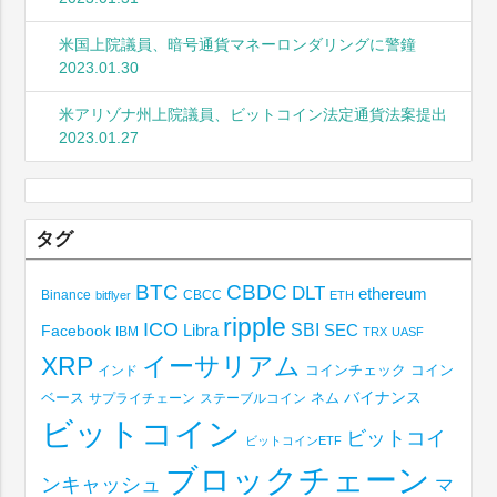
米国上院議員、暗号通貨マネーロンダリングに警鐘
2023.01.30
米アリゾナ州上院議員、ビットコイン法定通貨法案提出
2023.01.27
タグ
BTC
CBDC
DLT
ethereum
Binance
CBCC
bitflyer
ETH
ripple
ICO
SBI
Libra
SEC
Facebook
IBM
TRX
UASF
XRP
イーサリアム
コインチェック
コイン
インド
ベース
バイナンス
サプライチェーン
ステーブルコイン
ネム
ビットコイン
ビットコイ
ビットコインETF
ブロックチェーン
ンキャッシュ
マ