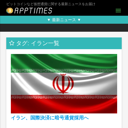
ビットコインなど仮想通貨に関する最新ニュースをお届け
menu
▼ 最新ニュース ▼
タグ: イラン一覧
イラン、国際決済に暗号通貨採用へ