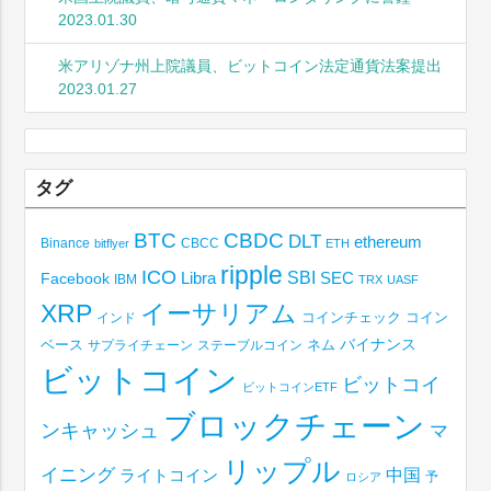
2023.01.30
米アリゾナ州上院議員、ビットコイン法定通貨法案提出
2023.01.27
タグ
BTC
CBDC
DLT
ethereum
Binance
CBCC
bitflyer
ETH
ripple
ICO
SBI
Libra
SEC
Facebook
IBM
TRX
UASF
XRP
イーサリアム
コインチェック
コイン
インド
ベース
バイナンス
サプライチェーン
ステーブルコイン
ネム
ビットコイン
ビットコイ
ビットコインETF
ブロックチェーン
ンキャッシュ
マ
リップル
イニング
中国
ライトコイン
予
ロシア