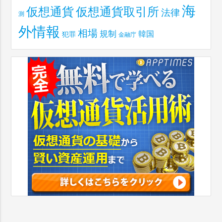
海
仮想通貨取引所
仮想通貨
法律
測
外情報
相場
規制
韓国
犯罪
金融庁