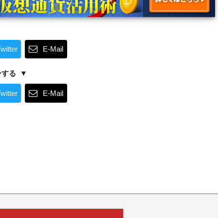
witter
E-Mail
ーする
witter
E-Mail