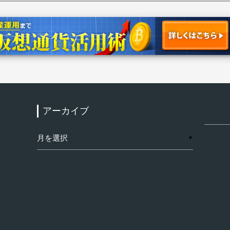
アーカイブ
検
索:
ア
▼
ー
カ
イ
ブ