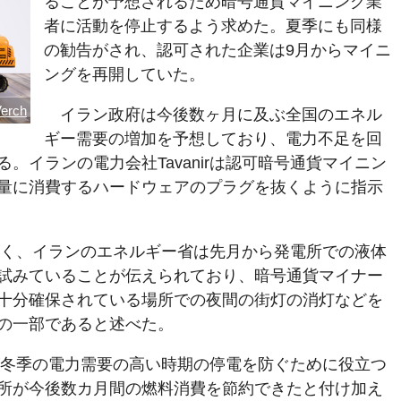
ることが予想されるため暗号通貨マイニング業
者に活動を停止するよう求めた。夏季にも同様
の勧告がされ、認可された企業は9月からマイニ
ングを再開していた。
erch
イラン政府は今後数ヶ月に及ぶ全国のエネル
ギー需要の増加を予想しており、電力不足を回
。イランの電力会社Tavanirは認可暗号通貨マイニン
量に消費するハードウェアのプラグを抜くように指示
マン曰く、イランのエネルギー省は先月から発電所での液体
試みていることが伝えられており、暗号通貨マイナー
十分確保されている場所での夜間の街灯の消灯などを
の一部であると述べた。
対策が冬季の電力需要の高い時期の停電を防ぐために役立つ
所が今後数カ月間の燃料消費を節約できたと付け加え