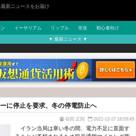
る最新ニュースをお届け
イン
イーサリアム
リップル
市況
初心者向け
▼ 最新ニュース ▼
ーに停止を要求、冬の停電防止へ
谷田 正則
2021-12-27 16:59:49
イラン当局は寒い冬の間、電力不足に直面す