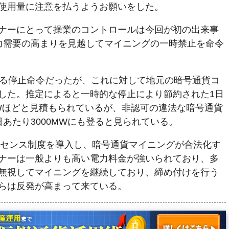
使用量に注意を払うようお願いをした。
ナーにとって操業のコントロールは今回が初の出来事
力需要の高まりを見越してマイニングの一時禁止を命令
渡る停止命令だったが、これに対して地元の暗号通貨コ
した。推定によると一時的な停止により節約された1日
MWほどと見積もられているが、非認可の違法な暗号通貨
あたり3000MWにも登ると見られている。
ライセンス制度を導入し、暗号通貨マイニングが合法化す
ナーは一般よりも高い電力料金が強いられており、多
無視してマイニングを継続しており、締め付けを行う
らは反発が高まって来ている。