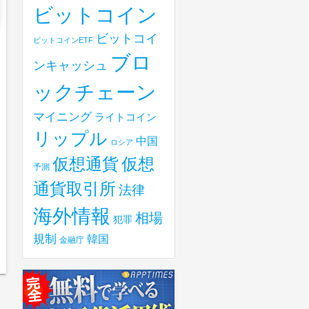
ビットコイン
ビットコイ
ビットコインETF
ブロ
ンキャッシュ
ックチェーン
マイニング
ライトコイン
リップル
中国
ロシア
仮想
仮想通貨
予測
通貨取引所
法律
海外情報
相場
犯罪
規制
韓国
金融庁