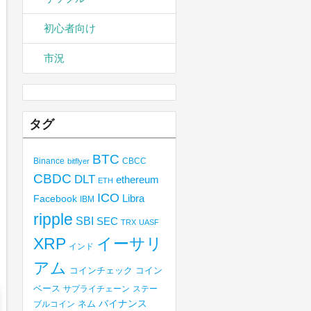
初心者向け
市況
タグ
BTC
Binance
CBCC
bitflyer
CBDC
DLT
ethereum
ETH
ICO
Libra
Facebook
IBM
ripple
SBI
SEC
TRX
UASF
XRP
イーサリ
インド
アム
コインチェック
コイン
ベース
サプライチェーン
ステー
バイナンス
ブルコイン
ネム