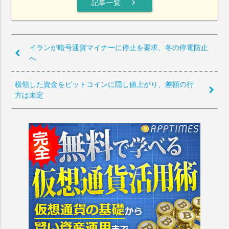
chevron_right
記事一覧
イランが暗号通貨マイナーに停止を要求、冬の停電防止
へ
横領した資金をビットコインに隠し値上がり、差額の行
方は未定