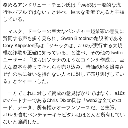
務めるアンドリュー・チェン氏は「web3は一般的な流
行やバブルではない」と述べ、巨大な潮流であると主張
している。
マスク、ドーシーの巨大なベンチャー起業家の意見に
賛同する声も多く見られ、Swan Bitcoinの創設者である
Cory Klippsten氏は「ジャックは、a16zが実行する大規
模な詐欺を正確に知っている」と述べ、その他のTwitter
ユーザーも「彼らはソラナのようなコインを作成し、巨
大な資本を持ってそれらを売り込み、時価総額を爆発さ
せたのちに疑いを持たない人々に対して売り逃げしてい
る」とツイートした。
一方でこれに対して賛成の意見ばかりではなく、a16z
のパートナーであるChris Dixon氏は「web3は全てのコ
ード、データ、所有権がオープンソースだ」と主張。
a16zを含むベンチャーキャピタルはほとんど所有してい
ないと強調した。