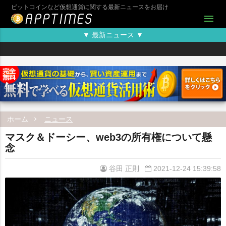
ビットコインなど仮想通貨に関する最新ニュースをお届け
menu
▼ 最新ニュース ▼
ホーム
ニュース
マスク＆ドーシー、web3の所有権について懸
念
谷田 正則
2021-12-24 15:39:58