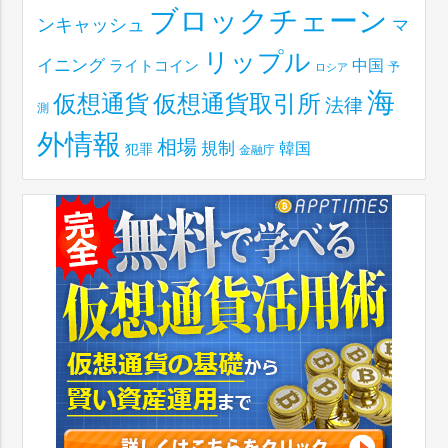
ブロックチェーン
ンキャッシュ
マ
リップル
イニング
中国
ライトコイン
予
ロシア
海
仮想通貨取引所
仮想通貨
法律
測
外情報
相場
規制
韓国
犯罪
金融庁