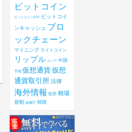
ビットコイン
ビットコイ
ビットコインETF
ブロ
ンキャッシュ
ックチェーン
マイニング
ライトコイン
リップル
中国
ロシア
仮想
仮想通貨
予測
通貨取引所
法律
海外情報
相場
犯罪
規制
韓国
金融庁