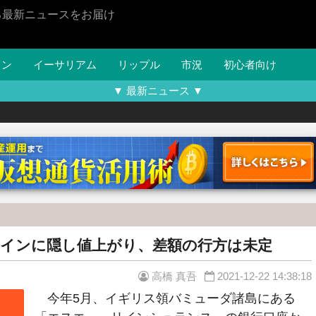
る最新ニュースをお届け
イン
イーサリアム
リップル
市況
初心者向け
▼ 最新ニュース ▼
インに隠し値上がり、差額の行方は未定
高橋 真吾
2021-12-22 14:38:18
今年5月、イギリス領バミューダ諸島にある