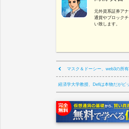
元外資系証券アナ
通貨やブロックチ
い致します。
マスク＆ドーシー、web3の所
経済学大学教授、Defiは本物だが