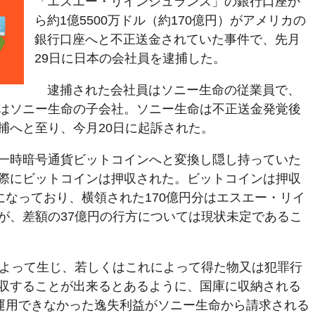
「エスエー・リインシュランス」の銀行口座か
ら約1億5500万ドル（約170億円）がアメリカの
銀行口座へと不正送金されていた事件で、先月
29日に日本の会社員を逮捕した。
逮捕された会社員はソニー生命の従業員で、
はソニー生命の子会社。ソニー生命は不正送金発覚後
捕へと至り、今月20日に起訴された。
一時暗号通貨ビットコインへと変換し隠し持っていた
際にビットコインは押収された。ビットコインは押収
になっており、横領された170億円分はエスエー・リイ
が、差額の37億円の行方については現状未定であるこ
によって生じ、若しくはこれによって得た物又は犯罪行
収することが出来るとあるように、国庫に収納される
を運用できなかった逸失利益がソニー生命から請求される