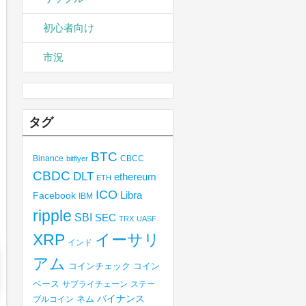
初心者向け
市況
タグ
BTC
Binance
CBCC
bitflyer
CBDC
DLT
ethereum
ETH
ICO
Libra
Facebook
IBM
ripple
SBI
SEC
TRX
UASF
XRP
イーサリ
インド
アム
コインチェック
コイン
ベース
サプライチェーン
ステー
バイナンス
ブルコイン
ネム