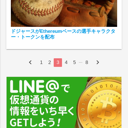
ドジャースがEthereumベースの選手キャラクタ
ー・トークンを配布
chevron_left
chevron_right
…
1
2
3
4
5
8