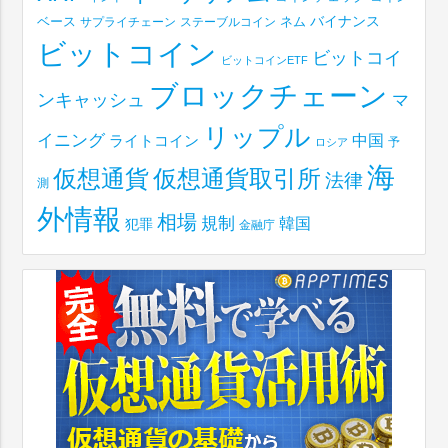
ベース
バイナンス
サプライチェーン
ステーブルコイン
ネム
ビットコイン
ビットコイ
ビットコインETF
ブロックチェーン
ンキャッシュ
マ
リップル
イニング
中国
ライトコイン
予
ロシア
海
仮想通貨取引所
仮想通貨
法律
測
外情報
相場
規制
韓国
犯罪
金融庁