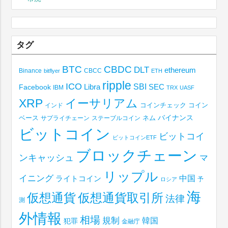
タグ
BTC
CBDC
DLT
ethereum
Binance
CBCC
bitflyer
ETH
ripple
ICO
SBI
Libra
SEC
Facebook
IBM
TRX
UASF
XRP
イーサリアム
コインチェック
コイン
インド
ベース
バイナンス
サプライチェーン
ステーブルコイン
ネム
ビットコイン
ビットコイ
ビットコインETF
ブロックチェーン
ンキャッシュ
マ
リップル
イニング
中国
ライトコイン
予
ロシア
海
仮想通貨取引所
仮想通貨
法律
測
外情報
相場
規制
韓国
犯罪
金融庁