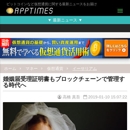
ビットコインなど仮想通貨に関する最新ニュースをお届け
menu
▼ 最新ニュース ▼
ホーム
マネー
仮想通貨
イーサリアム
婚姻届受理証明書もブロックチェーンで管理す
る時代へ
高橋 真吾
2019-01-10 15:07:22