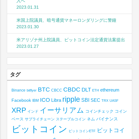
入へ
2023.01.31
米国上院議員、暗号通貨マネーロンダリングに警鐘
2023.01.30
米アリゾナ州上院議員、ビットコイン法定通貨法案提出
2023.01.27
タグ
BTC
CBDC
DLT
ethereum
Binance
CBCC
bitflyer
ETH
ripple
ICO
SBI
Libra
SEC
Facebook
IBM
TRX
UASF
XRP
イーサリアム
コインチェック
コイン
インド
ベース
バイナンス
サプライチェーン
ステーブルコイン
ネム
ビットコイン
ビットコイ
ビットコインETF