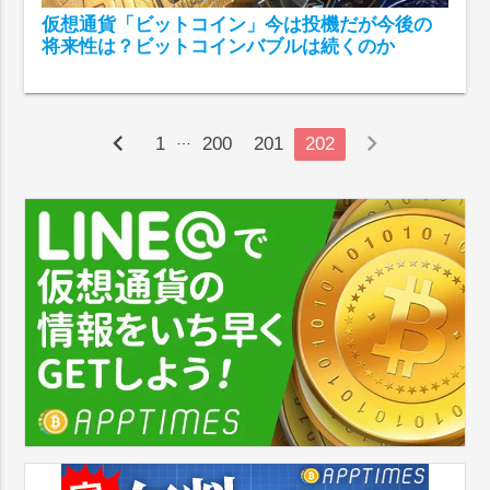
仮想通貨「ビットコイン」今は投機だが今後の
将来性は？ビットコインバブルは続くのか
chevron_left
chevron_right
…
1
200
201
202