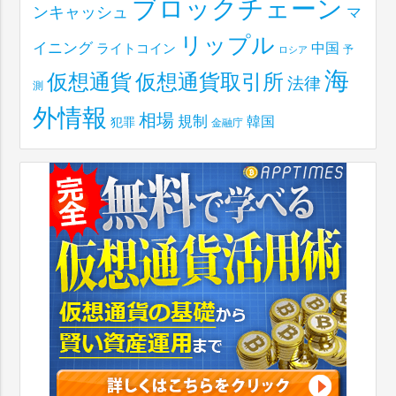
ブロックチェーン
ンキャッシュ
マ
リップル
イニング
中国
ライトコイン
予
ロシア
海
仮想通貨取引所
仮想通貨
法律
測
外情報
相場
規制
韓国
犯罪
金融庁