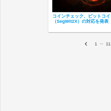
コインチェック、ビットコイ
（SegWit2X）の対応を発表
chevron_left
…
1
11