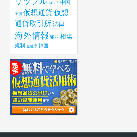
リップル
中国
ロシア
仮想
仮想通貨
予測
通貨取引所
法律
海外情報
相場
犯罪
規制
韓国
金融庁