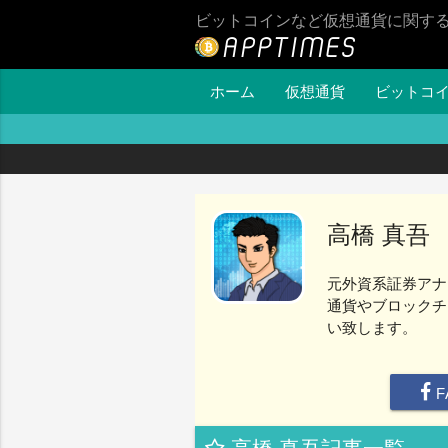
ビットコインなど仮想通貨に関す
ホーム
仮想通貨
ビットコ
高橋 真吾
元外資系証券アナ
通貨やブロックチ
い致します。
F