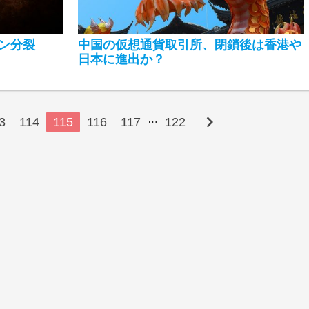
ン分裂
中国の仮想通貨取引所、閉鎖後は香港や
日本に進出か？
chevron_right
…
3
114
115
116
117
122