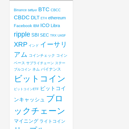
BTC
Binance
CBCC
bitflyer
CBDC
DLT
ethereum
ETH
ICO
Libra
Facebook
IBM
ripple
SBI
SEC
TRX
UASF
XRP
イーサリ
インド
アム
コインチェック
コイン
ベース
サプライチェーン
ステー
バイナンス
ブルコイン
ネム
ビットコイン
ビットコイ
ビットコインETF
ブロ
ンキャッシュ
ックチェーン
マイニング
ライトコイン