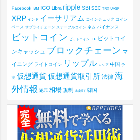
ripple
ICO
SBI
Libra
SEC
Facebook
IBM
TRX
UASF
XRP
イーサリアム
コインチェック
コイン
インド
ベース
バイナンス
サプライチェーン
ステーブルコイン
ネム
ビットコイン
ビットコイ
ビットコインETF
ブロックチェーン
ンキャッシュ
マ
リップル
イニング
中国
ライトコイン
予
ロシア
海
仮想通貨取引所
仮想通貨
法律
測
外情報
相場
規制
韓国
犯罪
金融庁