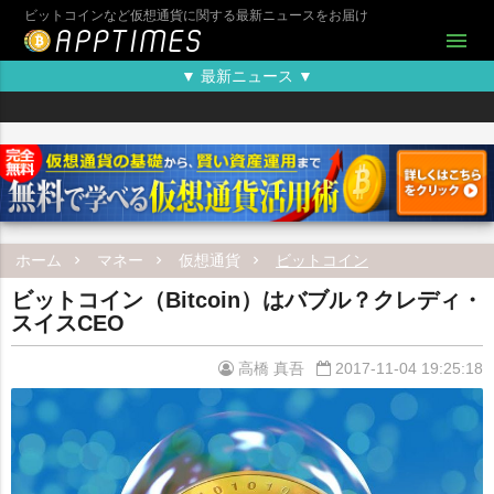
ビットコインなど仮想通貨に関する最新ニュースをお届け
menu
▼ 最新ニュース ▼
ホーム
マネー
仮想通貨
ビットコイン
ビットコイン（Bitcoin）はバブル？クレディ・
スイスCEO
高橋 真吾
2017-11-04 19:25:18