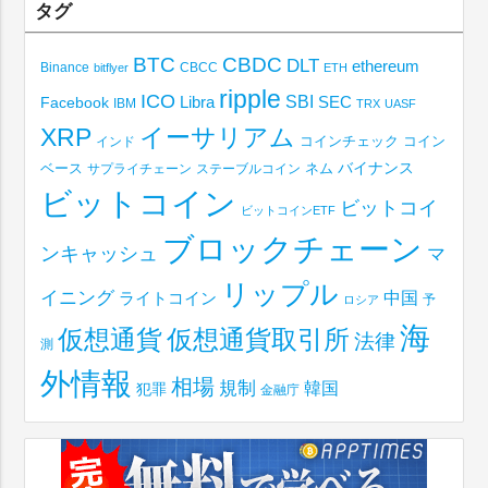
タグ
BTC
CBDC
DLT
ethereum
Binance
CBCC
bitflyer
ETH
ripple
ICO
SBI
Libra
SEC
Facebook
IBM
TRX
UASF
XRP
イーサリアム
コインチェック
コイン
インド
ベース
バイナンス
サプライチェーン
ステーブルコイン
ネム
ビットコイン
ビットコイ
ビットコインETF
ブロックチェーン
ンキャッシュ
マ
リップル
イニング
中国
ライトコイン
予
ロシア
海
仮想通貨取引所
仮想通貨
法律
測
外情報
相場
規制
韓国
犯罪
金融庁