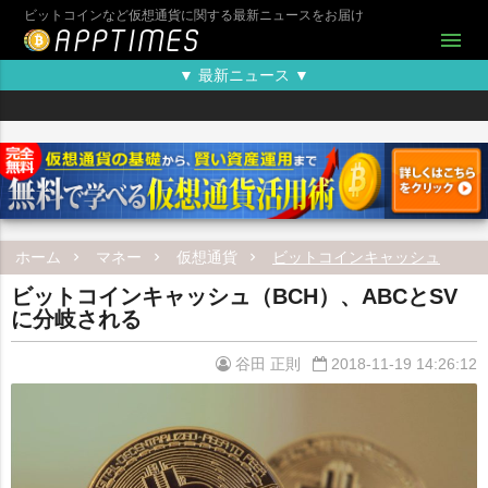
ビットコインなど仮想通貨に関する最新ニュースをお届け
menu
▼ 最新ニュース ▼
ホーム
マネー
仮想通貨
ビットコインキャッシュ
ビットコインキャッシュ（BCH）、ABCとSV
に分岐される
谷田 正則
2018-11-19 14:26:12