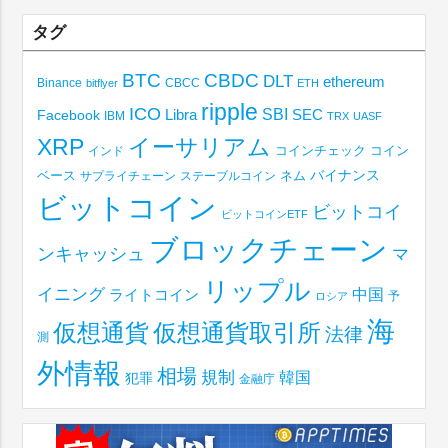
タグ
BTC
CBDC
DLT
ethereum
Binance
CBCC
bitflyer
ETH
ripple
ICO
SBI
Libra
SEC
Facebook
IBM
TRX
UASF
XRP
イーサリアム
コインチェック
コイン
インド
ベース
バイナンス
サプライチェーン
ステーブルコイン
ネム
ビットコイン
ビットコイ
ビットコインETF
ブロックチェーン
ンキャッシュ
マ
リップル
イニング
中国
ライトコイン
予
ロシア
海
仮想通貨取引所
仮想通貨
法律
測
外情報
相場
規制
韓国
犯罪
金融庁