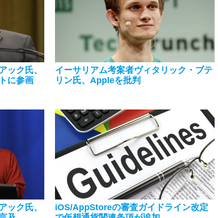
アック氏、
イーサリアム考案者ヴィタリック・ブテ
トに参画
リン氏、Appleを批判
アック氏、
iOS/AppStoreの審査ガイドライン改定
言及
で仮想通貨関連条項が追加