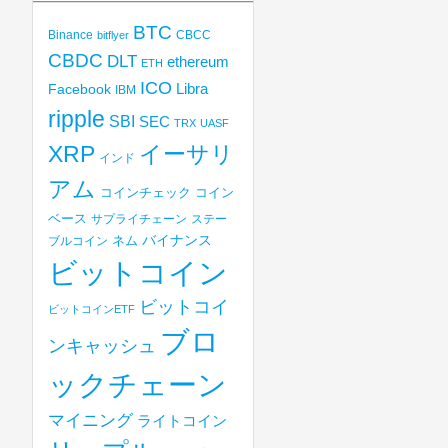
BTC
Binance
CBCC
bitflyer
CBDC
DLT
ethereum
ETH
ICO
Libra
Facebook
IBM
ripple
SBI
SEC
TRX
UASF
XRP
イーサリ
インド
アム
コインチェック
コイン
ベース
サプライチェーン
ステー
バイナンス
ブルコイン
ネム
ビットコイン
ビットコイ
ビットコインETF
ブロ
ンキャッシュ
ックチェーン
マイニング
ライトコイン