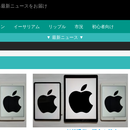
る最新ニュースをお届け
イン
イーサリアム
リップル
市況
初心者向け
▼ 最新ニュース ▼