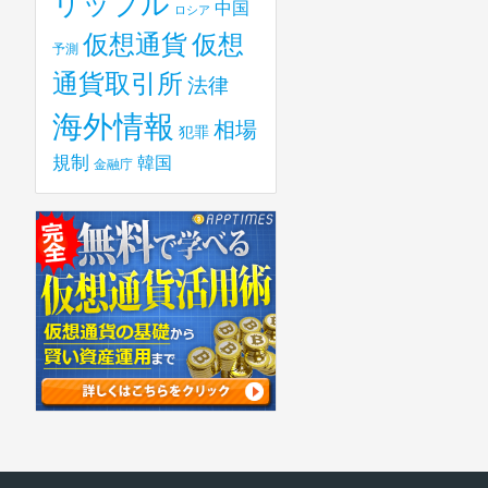
リップル
中国
ロシア
仮想
仮想通貨
予測
通貨取引所
法律
海外情報
相場
犯罪
規制
韓国
金融庁