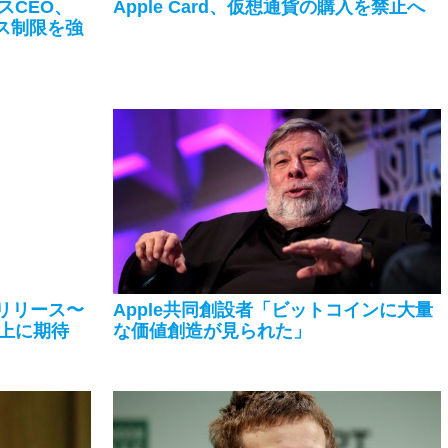
スCEO、
Apple Card、仮想通貨の購入を禁止へ
セス制限を強
をリリース〜
Apple共同創設者「ビットコインに大量
上に期待
な価値創造が見られた」