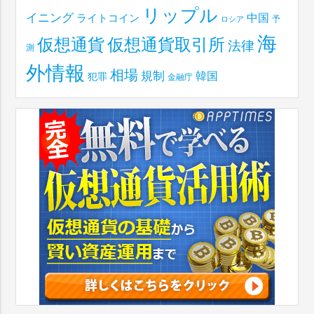
リップル
イニング
中国
ライトコイン
予
ロシア
海
仮想通貨取引所
仮想通貨
法律
測
外情報
相場
規制
韓国
犯罪
金融庁