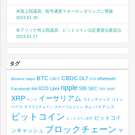
米国上院議員、暗号通貨マネーロンダリングに警鐘
2023.01.30
米アリゾナ州上院議員、ビットコイン法定通貨法案提出
2023.01.27
タグ
BTC
CBDC
DLT
ethereum
Binance
CBCC
bitflyer
ETH
ripple
ICO
SBI
Libra
SEC
Facebook
IBM
TRX
UASF
XRP
イーサリアム
コインチェック
コイン
インド
ベース
バイナンス
サプライチェーン
ステーブルコイン
ネム
ビットコイン
ビットコイ
ビットコインETF
ブロックチェーン
ンキャッシュ
マ