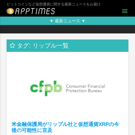
ビットコインなど仮想通貨に関する最新ニュースをお届け
menu
▼ 最新ニュース ▼
タグ: リップル一覧
米金融保護局がリップル社と仮想通貨XRPの今
後の可能性に言及