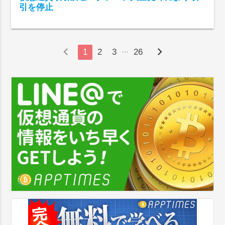
引を停止
chevron_left
chevron_right
…
1
2
3
26