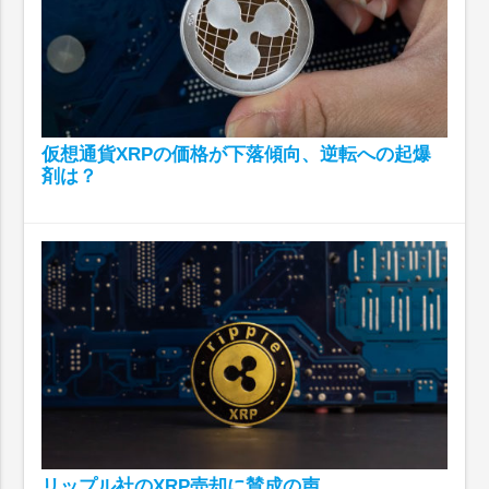
仮想通貨XRPの価格が下落傾向、逆転への起爆
剤は？
リップル社のXRP売却に賛成の声