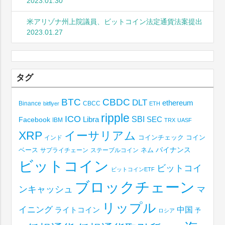
2023.01.30
米アリゾナ州上院議員、ビットコイン法定通貨法案提出
2023.01.27
タグ
BTC
CBDC
DLT
ethereum
Binance
CBCC
bitflyer
ETH
ripple
ICO
SBI
Libra
SEC
Facebook
IBM
TRX
UASF
XRP
イーサリアム
コインチェック
コイン
インド
ベース
バイナンス
サプライチェーン
ステーブルコイン
ネム
ビットコイン
ビットコイ
ビットコインETF
ブロックチェーン
ンキャッシュ
マ
リップル
イニング
中国
ライトコイン
予
ロシア