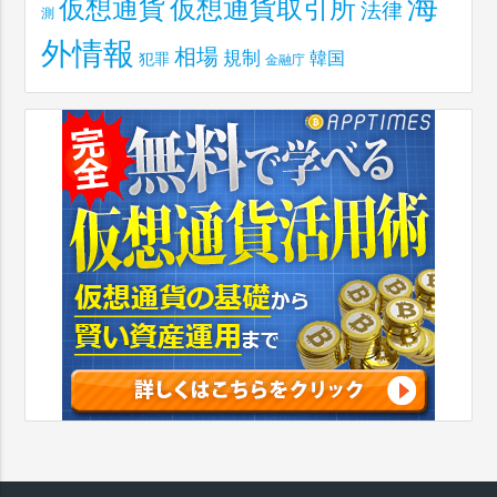
海
仮想通貨取引所
仮想通貨
法律
測
外情報
相場
規制
韓国
犯罪
金融庁