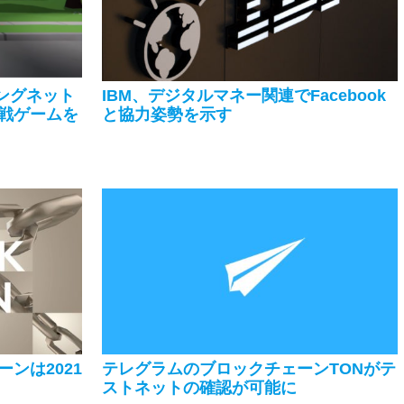
トニングネット
IBM、デジタルマネー関連でFacebook
戦ゲームを
と協力姿勢を示す
ンは2021
テレグラムのブロックチェーンTONがテ
ストネットの確認が可能に