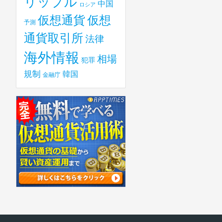
リップル
中国
ロシア
仮想
仮想通貨
予測
通貨取引所
法律
海外情報
相場
犯罪
規制
韓国
金融庁