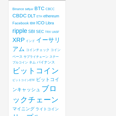
BTC
Binance
CBCC
bitflyer
CBDC
DLT
ethereum
ETH
ICO
Libra
Facebook
IBM
ripple
SBI
SEC
TRX
UASF
XRP
イーサリ
インド
アム
コインチェック
コイン
ベース
サプライチェーン
ステー
バイナンス
ブルコイン
ネム
ビットコイン
ビットコイ
ビットコインETF
ブロ
ンキャッシュ
ックチェーン
マイニング
ライトコイン