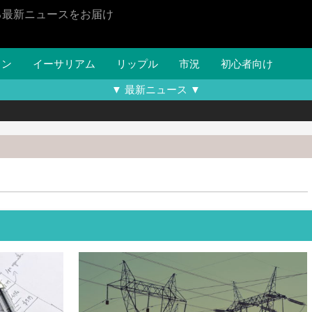
る最新ニュースをお届け
イン
イーサリアム
リップル
市況
初心者向け
▼ 最新ニュース ▼