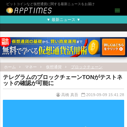
ビットコインなど仮想通貨に関する最新ニュースをお届け
menu
▼ 最新ニュース ▼
ホーム
マネー
仮想通貨
ブロックチェーン
テレグラムのブロックチェーンTONがテストネ
ットの確認が可能に
高橋 真吾
2019-09-09 15:41:28