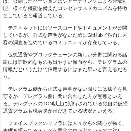
ば、公開したパージョンはシャーディングによる分散処
理、様々な機能を備えたコンセンサスメカニズムを特徴
としていると報道している。
テストネットにはソースコードやドキュメントが公開
しているが、公式な声明がないためにGitHubで独自に内
容の調査を進めているコミュニティが存在している。
仮想通貨やブロックチェーンの新しい分野に関わる話
題には詐欺的なものも出やすい傾向から、テレグラムの
情報だというだけで信用するにはまだ早いと言えるだろ
う。
テレグラム側から正式な声明がない限りには様子を見
守るか、テレグラム側に問い合わせた方が無難といえ
る。テレグラムのTON以上に期待されている独自の仮想
通貨グラムも現実味が帯びきている状況といえる。
フェイスブックのリブラには人々からの関心が強く、
主権を握ってる人々から懸念の声が出ているのに対し、