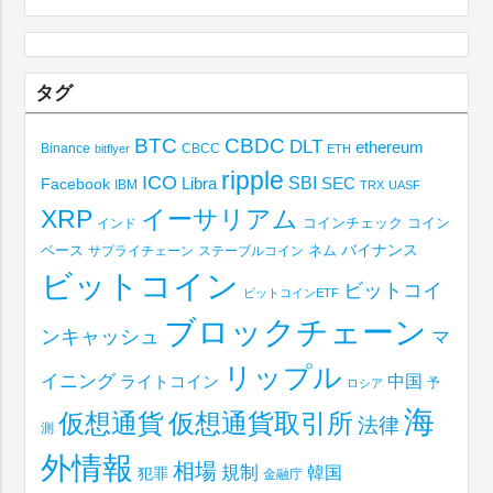
タグ
BTC
CBDC
DLT
ethereum
Binance
CBCC
bitflyer
ETH
ripple
ICO
SBI
Libra
SEC
Facebook
IBM
TRX
UASF
XRP
イーサリアム
コインチェック
コイン
インド
ベース
バイナンス
サプライチェーン
ステーブルコイン
ネム
ビットコイン
ビットコイ
ビットコインETF
ブロックチェーン
ンキャッシュ
マ
リップル
イニング
中国
ライトコイン
予
ロシア
海
仮想通貨取引所
仮想通貨
法律
測
外情報
相場
規制
韓国
犯罪
金融庁