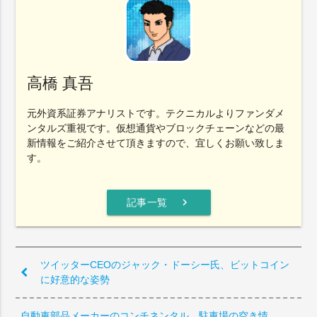
高橋 真吾
元外資系証券アナリストです。テクニカルよりファンダメ
ンタルズ重視です。仮想通貨やブロックチェーンなどの最
新情報をご紹介させて頂きますので、宜しくお願い致しま
す。
chevron_right
記事一覧
ツイッターCEOのジャック・ドーシー氏、ビットコイン
に好意的な姿勢
自動車部品メーカーのコンチネンタル、駐車場の空き情