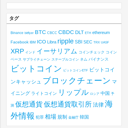
タグ
BTC
CBDC
DLT
ethereum
Binance
CBCC
bitflyer
ETH
ripple
ICO
SBI
Libra
SEC
Facebook
IBM
TRX
UASF
XRP
イーサリアム
コインチェック
コイン
インド
ベース
バイナンス
サプライチェーン
ステーブルコイン
ネム
ビットコイン
ビットコイ
ビットコインETF
ブロックチェーン
ンキャッシュ
マ
リップル
イニング
中国
ライトコイン
予
ロシア
海
仮想通貨取引所
仮想通貨
法律
測
外情報
相場
規制
韓国
犯罪
金融庁