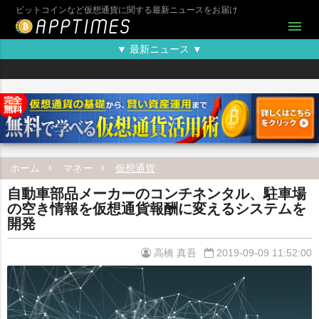
ビットコインなど仮想通貨に関する最新ニュースをお届け
menu
▼ 最新ニュース ▼
ホーム
マネー
仮想通貨
自動車部品メーカーのコンチネンタル、駐車場
の空き情報を仮想通貨報酬に変えるシステムを
開発
高橋 真吾
2019-09-09 11:52:00