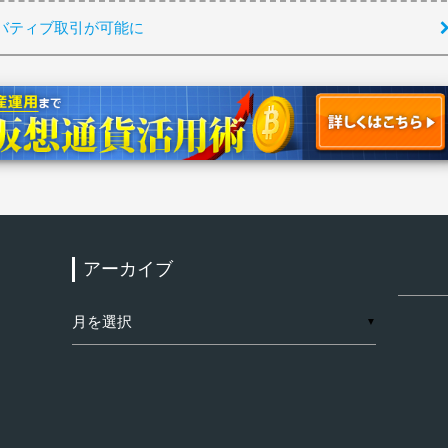
バティブ取引が可能に
アーカイブ
検
索:
ア
▼
ー
カ
イ
ブ