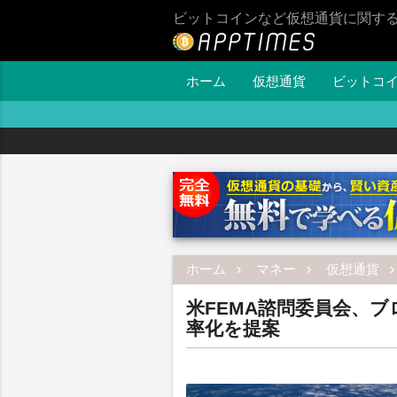
ビットコインなど仮想通貨に関す
ホーム
仮想通貨
ビットコ
ホーム
マネー
仮想通貨
米FEMA諮問委員会、
率化を提案