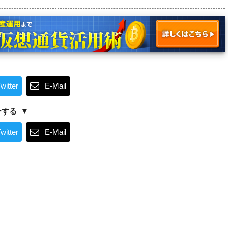
witter
E-Mail
ーする
witter
E-Mail