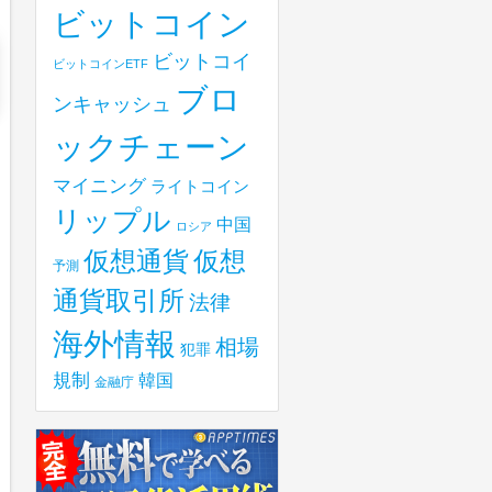
ビットコイン
ビットコイ
ビットコインETF
ブロ
ンキャッシュ
ックチェーン
マイニング
ライトコイン
リップル
中国
ロシア
仮想
仮想通貨
予測
通貨取引所
法律
海外情報
相場
犯罪
規制
韓国
金融庁