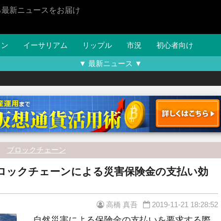
る最新ニュースをお届け
イン
イーサリアム
リップル
市況
初心者向け
▼ 最新ニュース ▼
ブロックチェーン
ブロックチェーンによる災害保険金の支払い効
高橋 真吾
2019-11-21 18:28:52
自然災害による保険金の支払いを要求する際