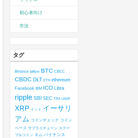
初心者向け
市況
タグ
BTC
Binance
CBCC
bitflyer
CBDC
DLT
ethereum
ETH
ICO
Libra
Facebook
IBM
ripple
SBI
SEC
TRX
UASF
XRP
イーサリ
インド
アム
コインチェック
コイン
ベース
サプライチェーン
ステー
バイナンス
ブルコイン
ネム