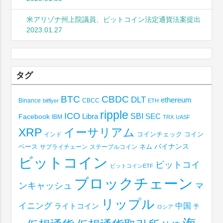
米アリゾナ州上院議員、ビットコイン法定通貨法案提出
2023.01.27
タグ
BTC
CBDC
DLT
ethereum
Binance
CBCC
bitflyer
ETH
ripple
ICO
SBI
Libra
SEC
Facebook
IBM
TRX
UASF
XRP
イーサリアム
コインチェック
コイン
インド
ベース
バイナンス
サプライチェーン
ステーブルコイン
ネム
ビットコイン
ビットコイ
ビットコインETF
ブロックチェーン
ンキャッシュ
マ
リップル
イニング
中国
ライトコイン
予
ロシア