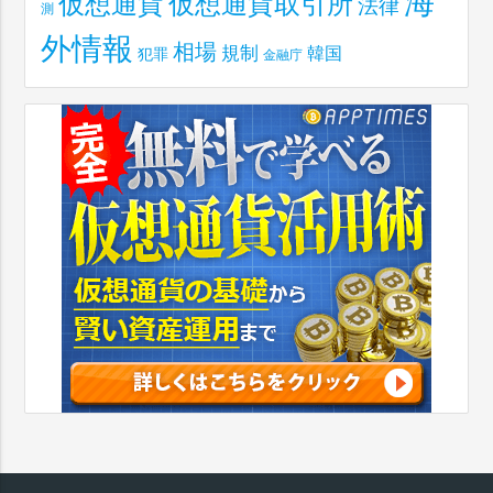
海
仮想通貨取引所
仮想通貨
法律
測
外情報
相場
規制
韓国
犯罪
金融庁