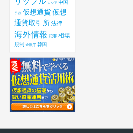
リップル
中国
ロシア
仮想
仮想通貨
予測
通貨取引所
法律
海外情報
相場
犯罪
規制
韓国
金融庁