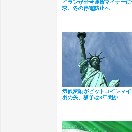
イランが暗号通貨マイナーに
求、冬の停電防止へ
気候変動がビットコインマイ
羽の矢、猶予は3年間か