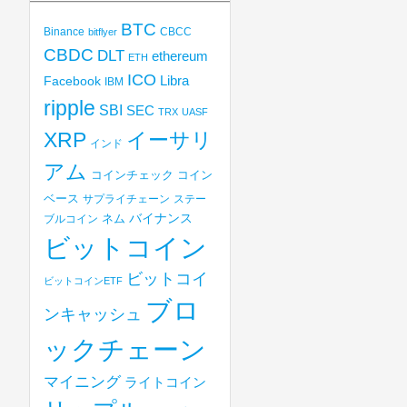
BTC
Binance
CBCC
bitflyer
CBDC
DLT
ethereum
ETH
ICO
Libra
Facebook
IBM
ripple
SBI
SEC
TRX
UASF
XRP
イーサリ
インド
アム
コインチェック
コイン
ベース
サプライチェーン
ステー
バイナンス
ブルコイン
ネム
ビットコイン
ビットコイ
ビットコインETF
ブロ
ンキャッシュ
ックチェーン
マイニング
ライトコイン