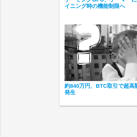
イニング時の機能制限へ
約840万円、BTC取引で超
発生
ch