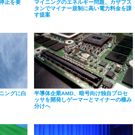
停止を要
マイニングのエネルギー問題、カザフス
タンでマイナー規制に高い電力料金を課
す提案
ニングに白
半導体企業AMD、暗号向け独自プロセ
ッサを開発しゲーマーとマイナーの棲み
分けへ