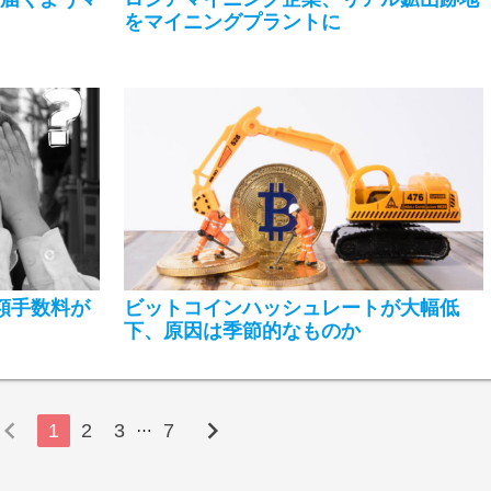
をマイニングプラントに
高額手数料が
ビットコインハッシュレートが大幅低
下、原因は季節的なものか
evron_left
chevron_right
…
1
2
3
7