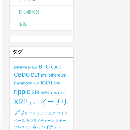
初心者向け
市況
タグ
BTC
Binance
CBCC
bitflyer
CBDC
DLT
ethereum
ETH
ICO
Libra
Facebook
IBM
ripple
SBI
SEC
TRX
UASF
XRP
イーサリ
インド
アム
コインチェック
コイン
ベース
サプライチェーン
ステー
バイナンス
ブルコイン
ネム