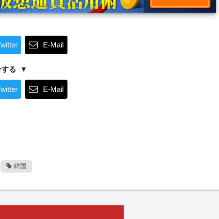
witter
E-Mail
ーする
witter
E-Mail
韓国