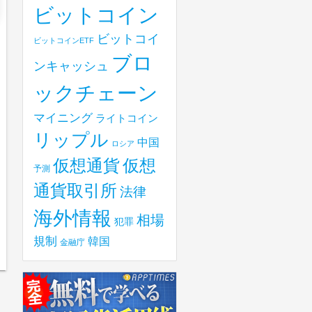
ビットコイン
ビットコイ
ビットコインETF
ブロ
ンキャッシュ
ックチェーン
マイニング
ライトコイン
リップル
中国
ロシア
仮想
仮想通貨
予測
通貨取引所
法律
海外情報
相場
犯罪
規制
韓国
金融庁