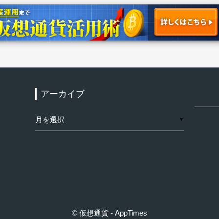
アーカイブ
検
索:
ア
▼
ー
カ
イ
ブ
©
仮想通貨 - AppTimes