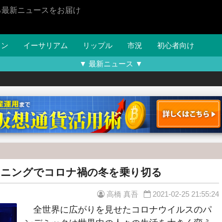
る最新ニュースをお届け
イン
イーサリアム
リップル
市況
初心者向け
▼ 最新ニュース ▼
イニングでコロナ禍の冬を乗り切る
高橋 真吾
2021-02-25 21:55:24
全世界に広がりを見せたコロナウイルスのパ